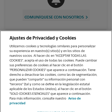
COMUNÍQUESE CON NOSOTROS
Ajustes de Privacidad y Cookies
Utilizamos cookies y tecnologías similares para personalizar
su experiencia en nuestro(s) sitio(s) y en los sitios de
nuestros socios. Al hacer clic en "ACCEPTAR TODAS LAS
COOKIES", acepta el uso de todas las cookies. Puede cambiar
sus preferencias de cookies al hacer clic en el botón
VER LA PÁGINA DE LA TIENDA
"PERSONALIZAR COOKIES" que aparece a continuación. Tiene
derecho a desactivar las cookies, como las de segmentación,
que pueden "compartir" su información personal con
"terceros" (tal y como se define en la lesgislación estatal
aplicable de los Estados Unidos), al hacer clic en el botón
"SOLO COOKIES ESENCIALES" que aparece a continuación.
Para más información, consulte nuestro
Aviso de
Copyright © 1994-
2026
.
privacidad
Como es un negocio de franquicias, cada centro The UPS Store está bajo la