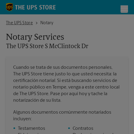
Skip to content
Return to Nav
Toggl
The UPS Store S McClintock Dr
The UPS Store
Notary
Notary Services
The UPS Store
S McClintock Dr
Cuando se trata de sus documentos personales,
The UPS Store tiene justo lo que usted necesita: la
certificación notarial. Si está buscando servicios de
notario público en Tempe, venga a este centro local
de The UPS Store. Pase por aquí hoy y tache la
notarización de su lista.
Algunos documentos comúnmente notariados
incluyen:
•
Testamentos
•
Contratos