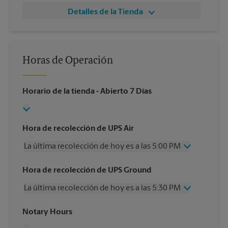
Detalles de la Tienda
Horas de Operación
Horario de la tienda
- Abierto 7 Días
Hora de recolección de UPS Air
La última recolección de hoy es a las 5:00 PM
Miércoles
5:00 PM
Hora de recolección de UPS Ground
Jueves
5:00 PM
La última recolección de hoy es a las 5:30 PM
Viernes
5:00 PM
Sábado
2:00 PM
Miércoles
5:30 PM
Notary Hours
Domingo
Sin Recolección
Jueves
5:30 PM
Lunes
5:00 PM