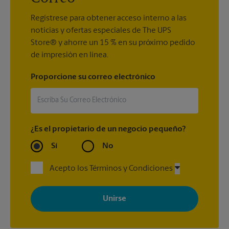
Regístrese para obtener acceso interno a las
noticias y ofertas especiales de The UPS
Store® y ahorre un 15 % en su próximo pedido
de impresión en línea.
Proporcione su correo electrónico
¿Es el propietario de un negocio pequeño?
Sí
No
Acepto los Términos y Condiciones
Al registrarse, acepta recibir correos electrónicos de The UPS
Store con noticias, ofertas especiales, promociones y mensajes
adaptados a sus intereses. Puede darse de baja en cualquier
momento. Para más información, consulte nuestra política de
privacidad. Los centros están bajo la titularidad y la gestión
independiente de franquiciados. Varias ofertas pueden estar