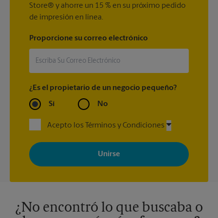
Store® y ahorre un 15 % en su próximo pedido
de impresión en línea.
Proporcione su correo electrónico
¿Es el propietario de un negocio pequeño?
Sí
No
Acepto los Términos y Condiciones
Al registrarse, acepta recibir correos electrónicos de The UPS
Store con noticias, ofertas especiales, promociones y mensajes
adaptados a sus intereses. Puede darse de baja en cualquier
momento. Para más información, consulte nuestra política de
privacidad. Los centros están bajo la titularidad y la gestión
independiente de franquiciados. Varias ofertas pueden estar
disponibles solo en algunos centros participantes. Para más
información, contacte al centro The UPS Store en su ciudad.
¿No encontró lo que buscaba o