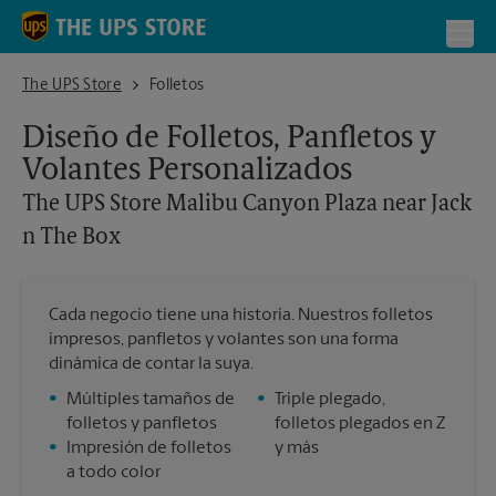
Skip to content
Return to Nav
Toggl
The UPS Store Malibu Canyon Plaza near Jack n The Box
The UPS Store
Folletos
Diseño de Folletos, Panfletos y
Volantes Personalizados
The UPS Store
Malibu Canyon Plaza near Jack
n The Box
Cada negocio tiene una historia. Nuestros folletos
impresos, panfletos y volantes son una forma
dinámica de contar la suya.
•
Múltiples tamaños de
•
Triple plegado,
folletos y panfletos
folletos plegados en Z
•
Impresión de folletos
y más
a todo color