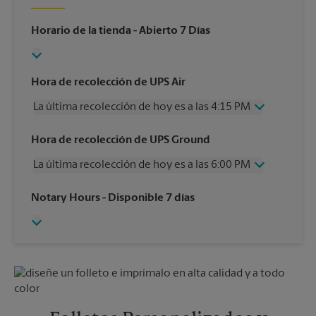
Horario de la tienda
- Abierto 7 Días
Hora de recolección de UPS Air
La última recolección de hoy es a las 4:15 PM
Miércoles
4:15 PM
Hora de recolección de UPS Ground
Jueves
4:15 PM
La última recolección de hoy es a las 6:00 PM
Viernes
4:15 PM
Sábado
12:00 PM
Miércoles
6:00 PM
Notary Hours
- Disponible 7 días
Domingo
Sin Recolección
Jueves
6:00 PM
Lunes
4:15 PM
Viernes
6:00 PM
Martes
4:15 PM
Sábado
Sin Recolección
Domingo
Sin Recolección
Lunes
6:00 PM
Martes
6:00 PM