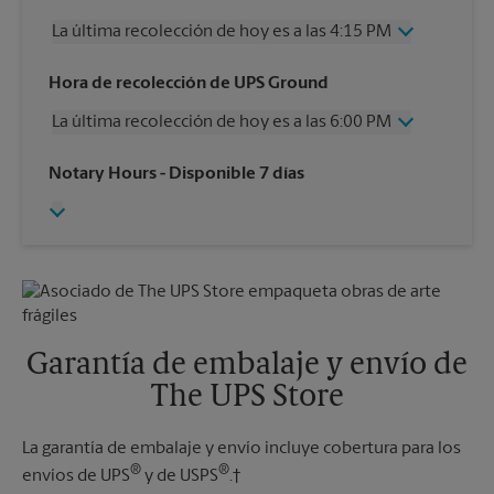
La última recolección de hoy es a las 4:15 PM
Miércoles
4:15 PM
Hora de recolección de UPS Ground
Jueves
4:15 PM
La última recolección de hoy es a las 6:00 PM
Viernes
4:15 PM
Sábado
12:00 PM
Miércoles
6:00 PM
Notary Hours
- Disponible 7 días
Domingo
Sin Recolección
Jueves
6:00 PM
Lunes
4:15 PM
Viernes
6:00 PM
Martes
4:15 PM
Sábado
Sin Recolección
Domingo
Sin Recolección
Lunes
6:00 PM
Martes
6:00 PM
Garantía de embalaje y envío de
The UPS Store
La garantía de embalaje y envío incluye cobertura para los
®
®
envíos de UPS
y de USPS
.†