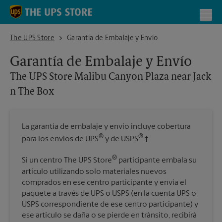
Skip to content
Return to Nav
Toggl
The UPS Store Malibu Canyon Plaza near Jack n The Box
The UPS Store
Garantía de Embalaje y Envío
Garantía de Embalaje y Envío
The UPS Store
Malibu Canyon Plaza near Jack
n The Box
La garantía de embalaje y envío incluye cobertura
®
®
para los envíos de UPS
y de USPS
.†
®
Si un centro The UPS Store
participante embala su
artículo utilizando solo materiales nuevos
comprados en ese centro participante y envía el
paquete a través de UPS o USPS (en la cuenta UPS o
USPS correspondiente de ese centro participante) y
ese artículo se daña o se pierde en tránsito, recibirá