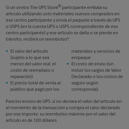
®
Si un centro The UPS Store
participante embala su
artículo utilizando solo materiales nuevos comprados en
ese centro participante y envía el paquete a través de UPS
o USPS (en la cuenta UPS o USPS correspondiente de ese
centro participante) y ese artículo se daña o se pierde en
tránsito, recibirá un reembolso*:
El valor del artículo
materiales y servicios de
(sujeto a lo que sea
empaque
menor del valor real, el
El costo de envío (sin
costo de reemplazo o
incluir los cargos de Valor
reparación)
Declarado o los costos de
El precio total de venta al
seguro según
público que pagó por los
corresponda).
Para los envíos de UPS, si no declara el valor del artículo en
el momento de la transacción y compra el calor declarado
por ese importe, su reembolso máximo por el valor del
artículo es de 100 dólares.