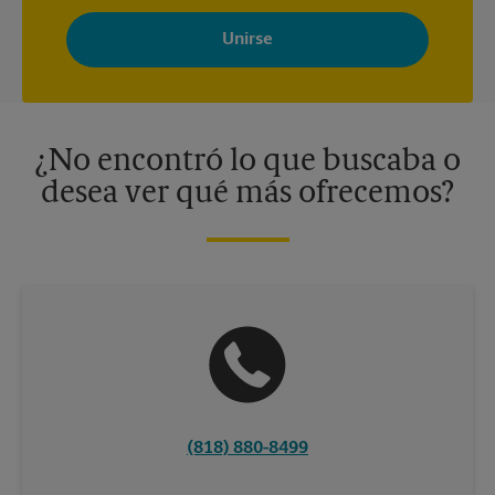
Al registrarse, acepta recibir correos electrónicos de The UPS
Store con noticias, ofertas especiales, promociones y mensajes
adaptados a sus intereses. Puede darse de baja en cualquier
momento. Para más información, consulte nuestra política de
privacidad. Los centros están bajo la titularidad y la gestión
independiente de franquiciados. Varias ofertas pueden estar
disponibles solo en algunos centros participantes. Para más
información, contacte al centro The UPS Store en su ciudad.
¿No encontró lo que buscaba o
desea ver qué más ofrecemos?
(818) 880-8499