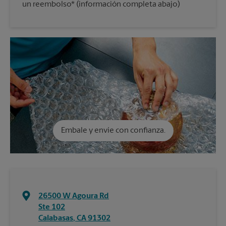
un reembolso* (información completa abajo)
Embale y envíe con confianza.
26500 W Agoura Rd
Ste 102
Calabasas
,
CA
91302