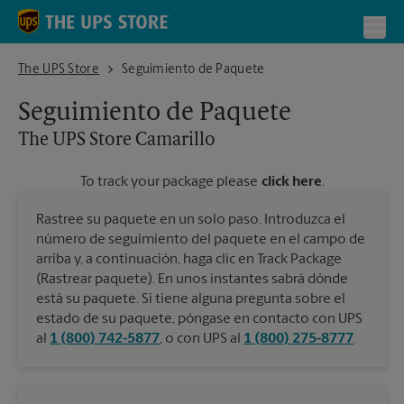
Skip to content
Return to Nav
Toggl
The UPS Store Camarillo
The UPS Store
Seguimiento de Paquete
Seguimiento de Paquete
The UPS Store
Camarillo
To track your package please
click here
.
Rastree su paquete en un solo paso. Introduzca el
número de seguimiento del paquete en el campo de
arriba y, a continuación, haga clic en Track Package
(Rastrear paquete). En unos instantes sabrá dónde
está su paquete. Si tiene alguna pregunta sobre el
estado de su paquete, póngase en contacto con UPS
al
1 (800) 742-5877
, o con UPS al
1 (800) 275-8777
.