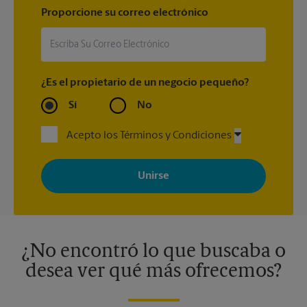
Proporcione su correo electrónico
¿Es el propietario de un negocio pequeño?
Sí
No
Acepto los Términos y Condiciones
Al registrarse, acepta recibir correos electrónicos de The UPS
Store con noticias, ofertas especiales, promociones y mensajes
adaptados a sus intereses. Puede darse de baja en cualquier
momento. Para más información, consulte nuestra política de
privacidad. Los centros están bajo la titularidad y la gestión
independiente de franquiciados. Varias ofertas pueden estar
disponibles solo en algunos centros participantes. Para más
información, contacte al centro The UPS Store en su ciudad.
¿No encontró lo que buscaba o
desea ver qué más ofrecemos?