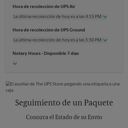
Hora de recolección de UPS Air
La última recolección de hoy es a las 4:15 PM
Miércoles
4:15 PM
Hora de recolección de UPS Ground
Jueves
4:15 PM
La última recolección de hoy es a las 5:30 PM
Viernes
4:15 PM
Sábado
1:30 PM
Miércoles
5:30 PM
Notary Hours
- Disponible 7 días
Domingo
Sin Recolección
Jueves
5:30 PM
Lunes
4:15 PM
Viernes
5:30 PM
Martes
4:15 PM
Sábado
Sin Recolección
Domingo
Sin Recolección
Lunes
5:30 PM
Martes
5:30 PM
Seguimiento de un Paquete
Conozca el Estado de su Envío