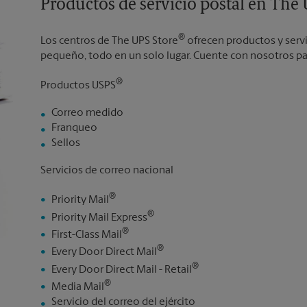
Productos de servicio postal en The
®
Los centros de The UPS Store
ofrecen productos y serv
pequeño, todo en un solo lugar. Cuente con nosotros par
®
Productos USPS
Correo medido
Franqueo
Sellos
Servicios de correo nacional
®
Priority Mail
®
Priority Mail Express
®
First-Class Mail
®
Every Door Direct Mail
®
Every Door Direct Mail - Retail
®
Media Mail
Servicio del correo del ejército