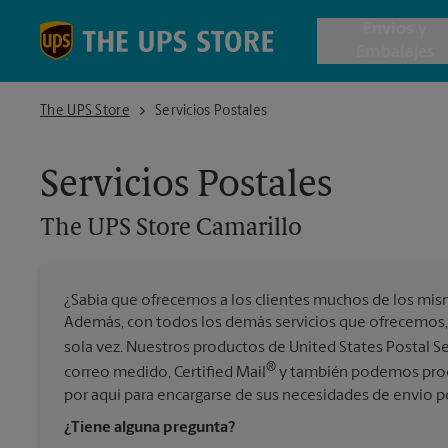
Skip to content
Return to Nav
Envios y
Embalajes
The UPS Store Camarillo
The UPS Store
Servicios Postales
Envío de 
Servicios Postales
Cajas de 
The UPS Store
Camarillo
Servicios 
¿Sabía que ofrecemos a los clientes muchos de los mis
Envío Inte
Además, con todos los demás servicios que ofrecemos,
sola vez. Nuestros productos de United States Postal S
®
correo medido, Certified Mail
y también podemos proce
por aquí para encargarse de sus necesidades de envío p
Todos los
¿Tiene alguna pregunta?