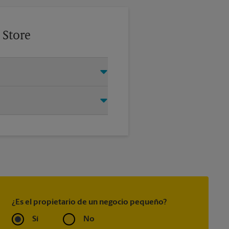
 Store
permítanos encargarnos del
®
Every Door Direct Mail
, Every
®
 Express Guaranteed
, Priority
®
king
(incluido con la mayoría
¿Es el propietario de un negocio pequeño?
Sí
No