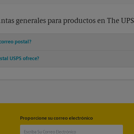
ntas generales para productos en The UPS
correo postal?
franqueo adecuado a un asociado en este centro de The UPS Store y 
stal USPS ofrece?
®
®
®
 postales, Priority Mail
, Priority Mail Express
, First-Class Mail
, 
®
®
a Mail
, Entrega del correo postal del ejército, Parcel Select
, Global
®
®
®
iority Mail International
, First-Class Mail
International
, USPS Trac
®
rtified Mail
y acuse de recibo.
Proporcione su correo electrónico