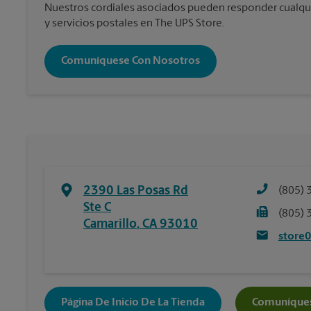
Nuestros cordiales asociados pueden responder cualqu
y servicios postales en The UPS Store.
Comuníquese Con Nosotros
2390 Las Posas Rd
(805) 
Ste C
(805) 
Camarillo
,
CA
93010
store
Página De Inicio De La Tienda
Comuníques