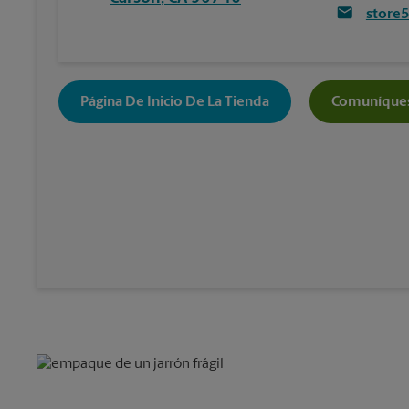
store
Página De Inicio De La Tienda
Comuníques