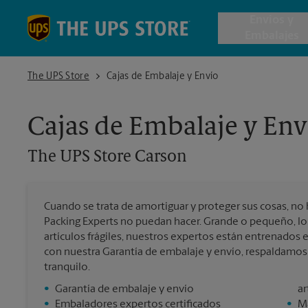
Skip to content
Return to Nav
Envios y
Embalajes
The UPS Store Carson
The UPS Store
Cajas de Embalaje y Envío
Envío de 
Cajas de Embalaje y Env
Cajas de 
The UPS Store
Carson
Servicios 
Cuando se trata de amortiguar y proteger sus cosas, no 
Envío Inte
Packing Experts no puedan hacer. Grande o pequeño, lo
artículos frágiles, nuestros expertos están entrenados
con nuestra Garantía de embalaje y envío, respaldamo
tranquilo.
Todos los
•
Garantía de embalaje y envío
ar
•
Embaladores expertos certificados
•
Ma