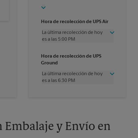
Hora de recolección de UPS Air
La última recolección de hoy
es a las 5:00 PM
Miércoles
5:00 PM
Hora de recolección de UPS
Jueves
5:00 PM
Ground
Viernes
5:00 PM
Sábado
3:00 PM
La última recolección de hoy
Domingo
Sin Recolección
es a las 6:30 PM
Lunes
5:00 PM
Martes
5:00 PM
Miércoles
6:30 PM
Jueves
6:30 PM
Viernes
6:30 PM
Sábado
Sin Recolección
Domingo
Sin Recolección
n Embalaje y Envío en
Lunes
6:30 PM
Martes
6:30 PM