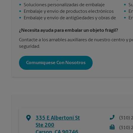
•
Soluciones personalizadas de embalaje
•
Su
•
Embalaje y envío de productos electrónicos
•
En
•
Embalaje y envío de antigüedades y obras de
•
En
¿Necesita ayuda para embalar un objeto frágil?
Contacte a los amables auxiliares de nuestro centro y 
seguridad.
Comuníquese Con Nosotros
335 E Albertoni St
(310) 
Ste 200
(310) 
Carson
,
CA
90746