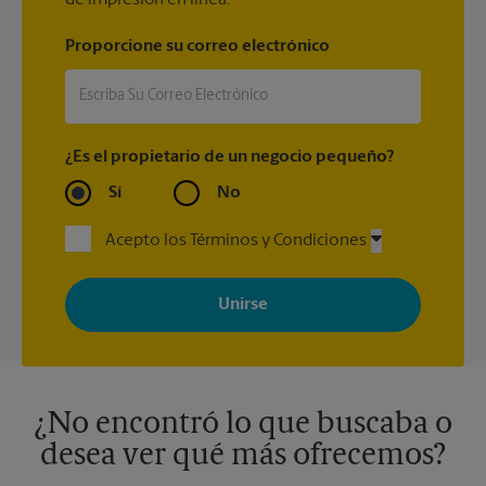
Proporcione su correo electrónico
¿Es el propietario de un negocio pequeño?
Sí
No
Acepto los Términos y Condiciones
Al registrarse, acepta recibir correos electrónicos de The UPS
Store con noticias, ofertas especiales, promociones y mensajes
adaptados a sus intereses. Puede darse de baja en cualquier
momento. Para más información, consulte nuestra política de
privacidad. Los centros están bajo la titularidad y la gestión
independiente de franquiciados. Varias ofertas pueden estar
disponibles solo en algunos centros participantes. Para más
información, contacte al centro The UPS Store en su ciudad.
¿No encontró lo que buscaba o
desea ver qué más ofrecemos?