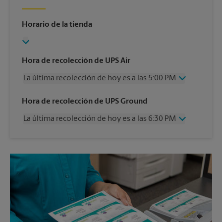
Horario de la tienda
Hora de recolección de UPS Air
La última recolección de hoy es a las 5:00 PM
Miércoles
5:00 PM
Hora de recolección de UPS Ground
Jueves
5:00 PM
La última recolección de hoy es a las 6:30 PM
Viernes
5:00 PM
Sábado
3:00 PM
Miércoles
6:30 PM
Domingo
Sin Recolección
Jueves
6:30 PM
Lunes
5:00 PM
Viernes
6:30 PM
Martes
5:00 PM
Sábado
Sin Recolección
Domingo
Sin Recolección
Lunes
6:30 PM
Martes
6:30 PM