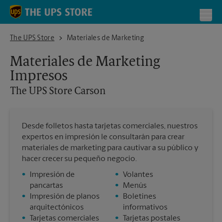
Skip to content
Return to Nav
Toggl
The UPS Store Carson
The UPS Store
Materiales de Marketing
Materiales de Marketing
Impresos
The UPS Store
Carson
Desde folletos hasta tarjetas comerciales, nuestros
expertos en impresión le consultarán para crear
materiales de marketing para cautivar a su público y
hacer crecer su pequeño negocio.
•
Impresión de
•
Volantes
pancartas
•
Menús
•
Impresión de planos
•
Boletines
arquitectónicos
informativos
•
Tarjetas comerciales
•
Tarjetas postales