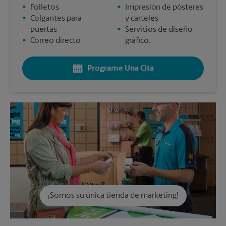
•
Folletos
•
Impresión de pósteres
•
Colgantes para
y carteles
puertas
•
Servicios de diseño
•
Correo directo
gráfico.
Programe Una Cita
¡Somos su única tienda de marketing!