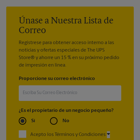
embalaje y el envío, tendrá más seguridad y tranquilidad con
store0119@theupsstore.com
para comprobar si tenemos los
nuestra
Garantía de embalaje y envío
.
suministros de envío que necesita.
Únase a Nuestra Lista de
Correo
Regístrese para obtener acceso interno a las
noticias y ofertas especiales de The UPS
Store® y ahorre un 15 % en su próximo pedido
de impresión en línea.
Proporcione su correo electrónico
¿Es el propietario de un negocio pequeño?
Sí
No
Acepto los Términos y Condiciones