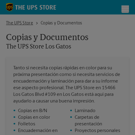
Skip to content
Return to Nav
Toggl
The UPS Store Los Gatos
The UPS Store
Copias y Documentos
Copias y Documentos
The UPS Store
Los Gatos
Tanto si necesita copias rápidas en color para su
próxima presentación como si necesita servicios de
encuadernación y laminación para dar a su informe
ese aspecto profesional, The UPS Store en 15466
Los Gatos Blvd #109 en Los Gatos está aquí para
ayudarlo a causar una buena impresión.
•
Copias en B/N
•
Laminado
•
Copias en color
•
Carpetas de
•
Folletos
presentación
•
Encuadernación en
•
Proyectos personales