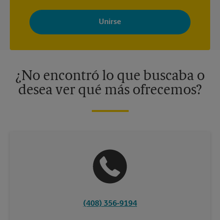
Al registrarse, acepta recibir correos electrónicos de The UPS
Store con noticias, ofertas especiales, promociones y mensajes
adaptados a sus intereses. Puede darse de baja en cualquier
momento. Para más información, consulte nuestra política de
privacidad. Los centros están bajo la titularidad y la gestión
independiente de franquiciados. Varias ofertas pueden estar
disponibles solo en algunos centros participantes. Para más
información, contacte al centro The UPS Store en su ciudad.
¿No encontró lo que buscaba o
desea ver qué más ofrecemos?
(408) 356-9194