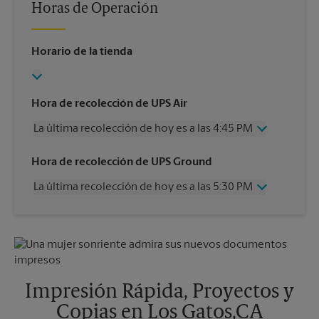
Horas de Operación
Horario de la tienda
Hora de recolección de UPS Air
La última recolección de hoy es a las 4:45 PM
Miércoles
4:45 PM
Hora de recolección de UPS Ground
Jueves
4:45 PM
La última recolección de hoy es a las 5:30 PM
Viernes
4:45 PM
Sábado
12:00 PM
Miércoles
5:30 PM
Domingo
Sin Recolección
Jueves
5:30 PM
Lunes
4:45 PM
Viernes
5:30 PM
Martes
4:45 PM
Sábado
Sin Recolección
Domingo
Sin Recolección
Impresión Rápida, Proyectos y
Lunes
5:30 PM
Copias en Los Gatos,CA
Martes
5:30 PM