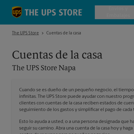
Skip to content
Return to Nav
Envios y
Embalajes
The UPS Store Napa
The UPS Store
Cuentas de la casa
Envío de 
Cuentas de la casa
Cajas de 
The UPS Store
Napa
Servicios 
Cuando se es dueño de un pequeño negocio, el tiempo 
Envío Inte
infinitas. The UPS Store puede ayudar con nuestro pro
clientes con cuentas de la casa reciben estados de cuen
seguimiento de los gastos y simplificar el pago de cada 
Todos los
Esto lo ayuda a usted, o a una persona designada que hag
seguir su camino. Abra una cuenta de la casa hoy y hag