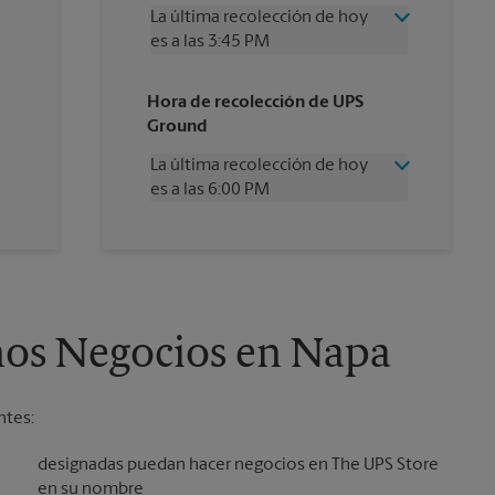
La última recolección de hoy
es a las 3:45 PM
Miércoles
3:45 PM
Hora de recolección de UPS
Jueves
3:45 PM
Ground
Viernes
3:45 PM
Sábado
1:00 PM
La última recolección de hoy
Domingo
Sin Recolección
es a las 6:00 PM
Lunes
3:45 PM
Martes
3:45 PM
Miércoles
6:00 PM
Jueves
6:00 PM
Viernes
6:00 PM
Sábado
Sin Recolección
Domingo
Sin Recolección
ños Negocios en Napa
Lunes
6:00 PM
Martes
6:00 PM
ntes:
designadas puedan hacer negocios en The UPS Store
en su nombre