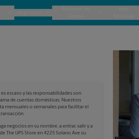
Buzones de
Más
Impresión
Correo
Servicios
UPS
Copias y Documentos
Envío de Carga
Servicios de Buzón
Planos
Notar
Embalaje y Envío
Materiales de Marketing
Cajas y Suministros de Mudanza
Papeler
Destru
Correo Directo
Postales
Estime el Costo de Envío
Pancart
Fotos 
Folletos
Impr
es escaso y las responsabilidades son
Tarjetas Postales
rnacional
Garantía de Embalaje y Envío
grama de cuentas domésticas. Nuestros
Impr
ta mensuales o semanales para facilitar el
Tarjetas Comerciales
transacción.
Impr
 Servicios de Envío y Embalaje
a negocios en su nombre, a entrar, salir y a
a de The UPS Store en 4225 Solano Ave su
Todos los Servicios de Impresión