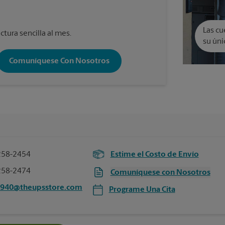
Las cu
ctura sencilla al mes.
su úni
Comuníquese Con Nosotros
258-2454
Estime el Costo de Envío
258-2474
Comuníquese con Nosotros
3940@theupsstore.com
Programe Una Cita