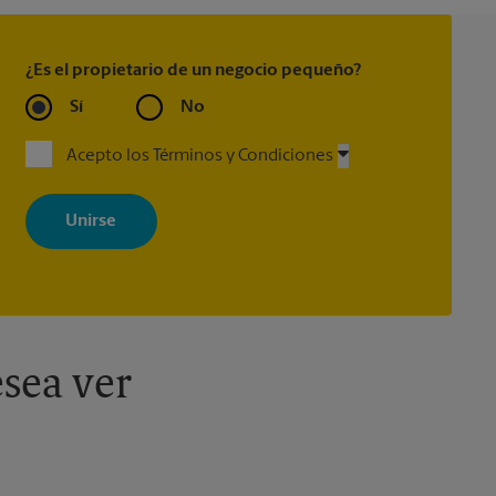
¿Es el propietario de un negocio pequeño?
Sí
No
Acepto los Términos y Condiciones
Al registrarse, acepta recibir correos electrónicos de The UPS Store
con noticias, ofertas especiales, promociones y mensajes
adaptados a sus intereses. Puede darse de baja en cualquier
momento. Para más información, consulte nuestra política de
privacidad. Los centros están bajo la titularidad y la gestión
independiente de franquiciados. Varias ofertas pueden estar
disponibles solo en algunos centros participantes. Para más
información, contacte al centro The UPS Store en su ciudad.
sea ver