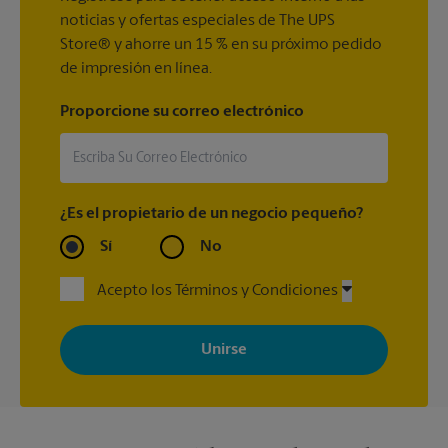
noticias y ofertas especiales de The UPS
Store® y ahorre un 15 % en su próximo pedido
de impresión en línea.
Proporcione su correo electrónico
¿Es el propietario de un negocio pequeño?
Sí
No
Acepto los Términos y Condiciones
Al registrarse, acepta recibir correos electrónicos de The UPS
Store con noticias, ofertas especiales, promociones y mensajes
adaptados a sus intereses. Puede darse de baja en cualquier
momento. Para más información, consulte nuestra política de
privacidad. Los centros están bajo la titularidad y la gestión
independiente de franquiciados. Varias ofertas pueden estar
disponibles solo en algunos centros participantes. Para más
información, contacte al centro The UPS Store en su ciudad.