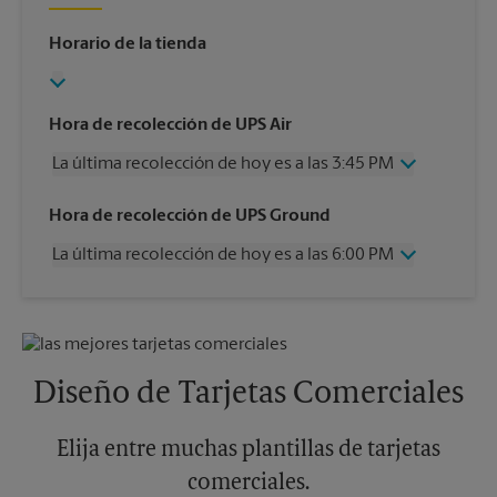
Horario de la tienda
Hora de recolección de UPS Air
La última recolección de hoy es a las 3:45 PM
Miércoles
3:45 PM
Hora de recolección de UPS Ground
Jueves
3:45 PM
La última recolección de hoy es a las 6:00 PM
Viernes
3:45 PM
Sábado
1:00 PM
Miércoles
6:00 PM
Domingo
Sin Recolección
Jueves
6:00 PM
Lunes
3:45 PM
Viernes
6:00 PM
Martes
3:45 PM
Sábado
Sin Recolección
Diseño de Tarjetas Comerciales
Domingo
Sin Recolección
Lunes
6:00 PM
Martes
Elija entre muchas plantillas de tarjetas
6:00 PM
comerciales.