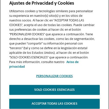
Ajustes de Privacidad y Cookies
COMUNÍQUESE CON NOSOTROS
Utilizamos cookies y tecnologías similares para personalizar
su experiencia en nuestro(s) sitio(s) y en los sitios de
nuestros socios. Al hacer clic en "ACCEPTAR TODAS LAS
COOKIES", acepta el uso de todas las cookies. Puede cambiar
sus preferencias de cookies al hacer clic en el botón
"PERSONALIZAR COOKIES" que aparece a continuación. Tiene
derecho a desactivar las cookies, como las de segmentación,
que pueden "compartir" su información personal con
"terceros" (tal y como se define en la lesgislación estatal
aplicable de los Estados Unidos), al hacer clic en el botón
"SOLO COOKIES ESENCIALES" que aparece a continuación.
VER LA PÁGINA DE LA TIENDA
Para más información, consulte nuestro
Aviso de
privacidad
PERSONALIZAR COOKIES
SOLO COOKIES ESENCIALES
Copyright © 1994-
2026
.
The UPS Store
|
Aviso de Privacidad
|
Términos de Uso del Sitio Web
|
Contraste Alto
ACCEPTAR TODAS LAS COOKIES
PERSONALIZAR COOKIES