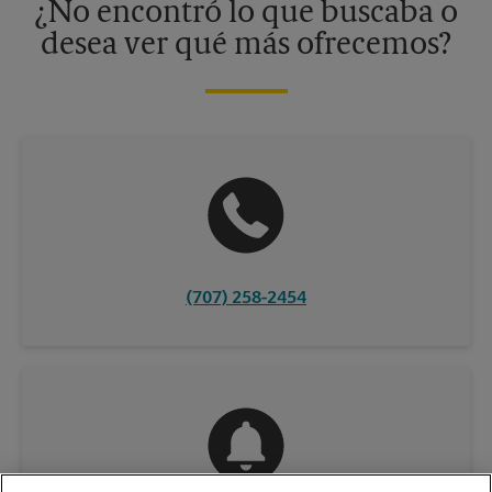
¿No encontró lo que buscaba o
desea ver qué más ofrecemos?
(707) 258-2454