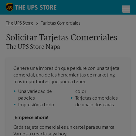
Skip to content
Return to Nav
Toggl
The UPS Store Napa
The UPS Store
Tarjetas Comerciales
Solicitar Tarjetas Comerciales
The UPS Store
Napa
Genere una impresión que perdure con una tarjeta
comercial, una de las herramientas de marketing
más importantes que pueda tener.
•
Una variedad de
color
papeles
•
Tarjetas comerciales
•
Impresión a todo
de una o dos caras.
¡Empiece ahora!
Cada tarjeta comercial es un cartel para su marca.
Vamos a crear la suya hoy.