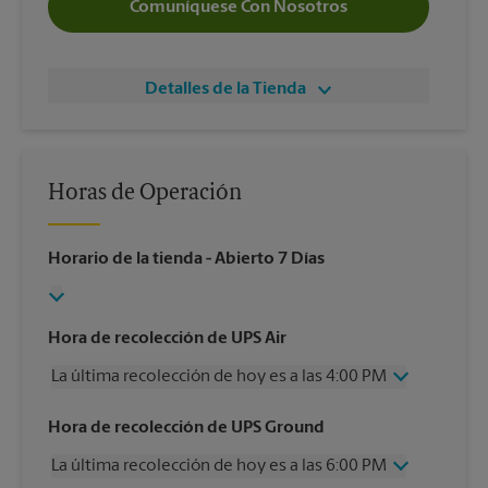
Comuníquese Con Nosotros
Detalles de la Tienda
Horas de Operación
Horario de la tienda
- Abierto 7 Días
Hora de recolección de UPS Air
La última recolección de hoy es a las 4:00 PM
Miércoles
4:00 PM
Hora de recolección de UPS Ground
Jueves
4:00 PM
La última recolección de hoy es a las 6:00 PM
Viernes
4:00 PM