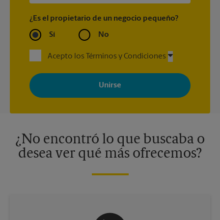
¿Es el propietario de un negocio pequeño?
Sí
No
Acepto los Términos y Condiciones
Al registrarse, acepta recibir correos electrónicos de The UPS
Store con noticias, ofertas especiales, promociones y mensajes
adaptados a sus intereses. Puede darse de baja en cualquier
momento. Para más información, consulte nuestra política de
privacidad. Los centros están bajo la titularidad y la gestión
independiente de franquiciados. Varias ofertas pueden estar
disponibles solo en algunos centros participantes. Para más
información, contacte al centro The UPS Store en su ciudad.
¿No encontró lo que buscaba o
desea ver qué más ofrecemos?