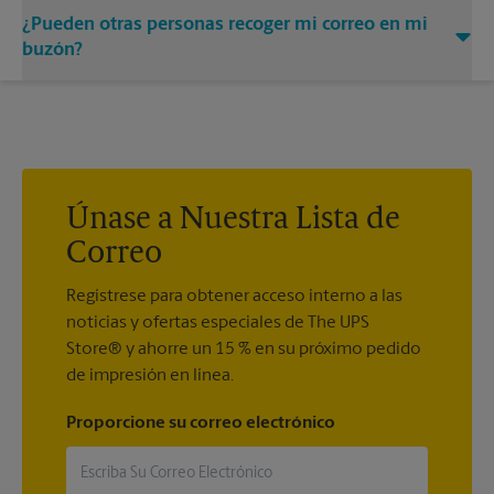
Puede añadir los nombres de las personas autorizadas a
¿Pueden otras personas recoger mi correo en mi
recibir correo en su buzón. Cada destinatario deberá
presentar dos formas válidas de identificación para
buzón?
completar el formulario PS 1583 obligatorio.
Sí. Puede permitir que otras personas recojan su correo
prestándoles la llave de su buzón. La posesión de la llave del
buzón se considerará una prueba válida de que el poseedor
de la llave está debidamente autorizado para retirar cualquier
contenido del buzón.
Únase a Nuestra Lista de
Correo
Regístrese para obtener acceso interno a las
noticias y ofertas especiales de The UPS
Store® y ahorre un 15 % en su próximo pedido
de impresión en línea.
Proporcione su correo electrónico