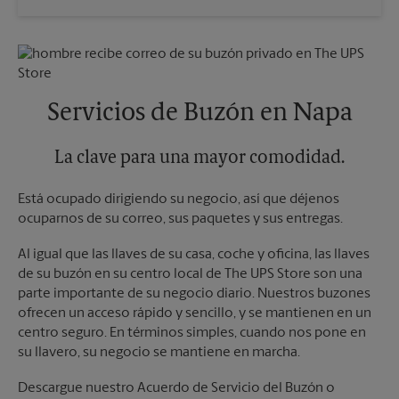
Sábado
1:00 PM
Miércoles
6:00 PM
Domingo
Sin Recolección
Jueves
6:00 PM
Lunes
4:00 PM
Viernes
6:00 PM
Martes
4:00 PM
Sábado
Sin Recolección
Domingo
Sin Recolección
Servicios de Buzón en Napa
Lunes
6:00 PM
Martes
6:00 PM
La clave para una mayor comodidad.
Está ocupado dirigiendo su negocio, así que déjenos
ocuparnos de su correo, sus paquetes y sus entregas.
Al igual que las llaves de su casa, coche y oficina, las llaves
de su buzón en su centro local de The UPS Store son una
parte importante de su negocio diario. Nuestros buzones
ofrecen un acceso rápido y sencillo, y se mantienen en un
centro seguro. En términos simples, cuando nos pone en
su llavero, su negocio se mantiene en marcha.
Descargue nuestro Acuerdo de Servicio del Buzón o