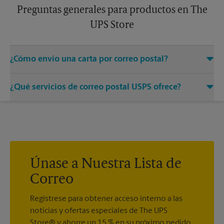
Preguntas generales para productos en The
UPS Store
¿Cómo envío una carta por correo postal?
Solo entregue su sobre con el franqueo adecuado a un
¿Qué servicios de correo postal USPS ofrece?
asociado en este centro de The UPS Store y permítanos
encargarnos del resto.
®
Ofrecemos correo medido, sellos postales, Priority Mail
,
®
®
Priority Mail Express
, First-Class Mail
, Every Door Direct
®
®
®
Mail
, Every Door Direct Mail - Retail
, Media Mail
, Entrega
®
del correo postal del ejército, Parcel Select
, Global Express
®
®
Guaranteed
, Priority Mail Express International
, Priority
Únase a Nuestra Lista de
®
®
®
Mail International
, First-Class Mail
International
, USPS
Correo
®
Tracking
(incluido con la mayoría de los servicios de
®
paquetes), Certified Mail
y acuse de recibo.
Regístrese para obtener acceso interno a las
noticias y ofertas especiales de The UPS
Store® y ahorre un 15 % en su próximo pedido