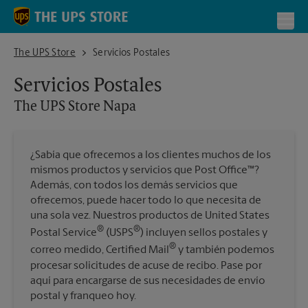
Skip to content
Return to Nav
Toggl
The UPS Store Napa
The UPS Store
Servicios Postales
Servicios Postales
The UPS Store
Napa
¿Sabía que ofrecemos a los clientes muchos de los
mismos productos y servicios que Post Office™?
Además, con todos los demás servicios que
ofrecemos, puede hacer todo lo que necesita de
una sola vez. Nuestros productos de United States
®
®
Postal Service
(USPS
) incluyen sellos postales y
®
correo medido, Certified Mail
y también podemos
procesar solicitudes de acuse de recibo. Pase por
aquí para encargarse de sus necesidades de envío
postal y franqueo hoy.