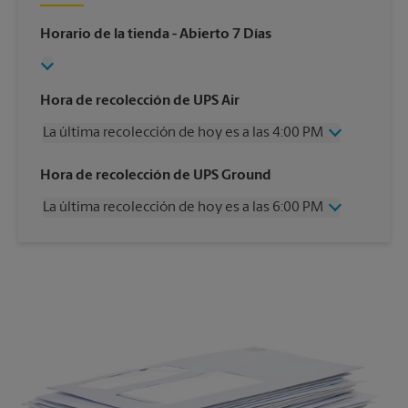
Horario de la tienda
- Abierto 7 Días
Hora de recolección de UPS Air
La última recolección de hoy es a las 4:00 PM
Miércoles
4:00 PM
Hora de recolección de UPS Ground
Jueves
4:00 PM
La última recolección de hoy es a las 6:00 PM
Viernes
4:00 PM
Sábado
1:00 PM
Miércoles
6:00 PM
Domingo
Sin Recolección
Jueves
6:00 PM
Lunes
4:00 PM
Viernes
6:00 PM
Martes
4:00 PM
Sábado
Sin Recolección
Domingo
Sin Recolección
Lunes
6:00 PM
Martes
6:00 PM