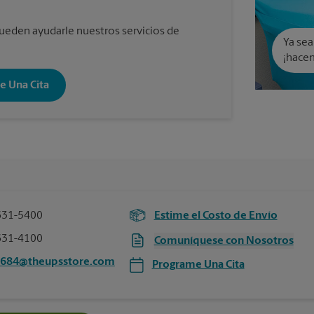
eden ayudarle nuestros servicios de
Ya sea
¡hacem
e Una Cita
631-5400
Estime el Costo de Envío
631-4100
Comuníquese con Nosotros
6684@theupsstore.com
Programe Una Cita