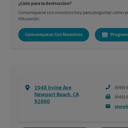
¿Listo para la destrucción?
Comuníquese con nosotros hoy para preguntar cómo pu
trituración.
Comuníquese Con Nosotros
Program
1048 Irvine Ave
(949) 
Newport Beach
,
CA
(949) 
92660
store