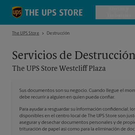
Skip to content
Return to Nav
Envios y
Embalajes
The UPS Store Westcliff Plaza
The UPS Store
Destrucción
Envío de 
Servicios de Destrucció
Cajas de 
The UPS Store
Westcliff Plaza
Servicios 
Sus documentos son su negocio. Cuando llegue el mome
Envío Inte
debe recurrir a alguien en quien pueda confiar.
Para ayudar a resguardar su información confidencial, los
disponibles en el centro local de The UPS Store son just
Todos los
asegurar y desechar documentos personales y de propie
trituración de papel así como para la eliminación de d