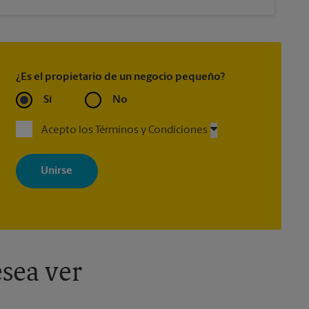
¿Es el propietario de un negocio pequeño?
Sí
No
Acepto los Términos y Condiciones
Al registrarse, acepta recibir correos electrónicos de The UPS Store
con noticias, ofertas especiales, promociones y mensajes
adaptados a sus intereses. Puede darse de baja en cualquier
momento. Para más información, consulte nuestra política de
privacidad. Los centros están bajo la titularidad y la gestión
independiente de franquiciados. Varias ofertas pueden estar
disponibles solo en algunos centros participantes. Para más
información, contacte al centro The UPS Store en su ciudad.
sea ver