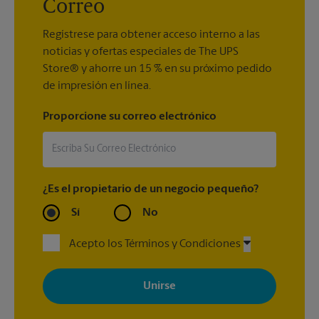
Correo
Regístrese para obtener acceso interno a las
noticias y ofertas especiales de The UPS
Store® y ahorre un 15 % en su próximo pedido
de impresión en línea.
Proporcione su correo electrónico
¿Es el propietario de un negocio pequeño?
Sí
No
Acepto los Términos y Condiciones
Al registrarse, acepta recibir correos electrónicos de The UPS
Store con noticias, ofertas especiales, promociones y mensajes
adaptados a sus intereses. Puede darse de baja en cualquier
momento. Para más información, consulte nuestra política de
privacidad. Los centros están bajo la titularidad y la gestión