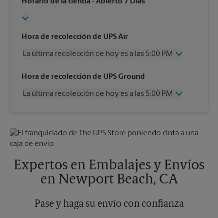
Horario de la tienda
- Abierto 7 Días
Hora de recolección de UPS Air
La última recolección de hoy es a las 5:00 PM
Miércoles
5:00 PM
Hora de recolección de UPS Ground
Jueves
5:00 PM
La última recolección de hoy es a las 5:00 PM
Viernes
5:00 PM
Sábado
2:00 PM
Miércoles
5:00 PM
Domingo
Sin Recolección
Jueves
5:00 PM
Lunes
5:00 PM
Viernes
5:00 PM
Martes
5:00 PM
Sábado
Sin Recolección
Domingo
Sin Recolección
Expertos en Embalajes y Envíos
Lunes
5:00 PM
en Newport Beach, CA
Martes
5:00 PM
Pase y haga su envío con confianza