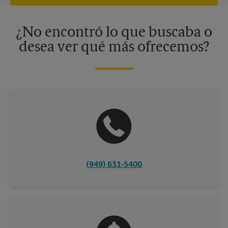
independiente de franquiciados. Varias ofertas pueden estar
disponibles solo en algunos centros participantes. Para más
información, contacte al centro The UPS Store en su ciudad.
¿No encontró lo que buscaba o
desea ver qué más ofrecemos?
(949) 631-5400