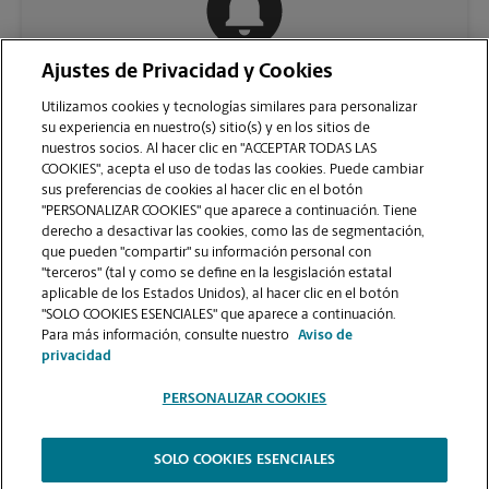
Ajustes de Privacidad y Cookies
COMUNÍQUESE CON NOSOTROS
Utilizamos cookies y tecnologías similares para personalizar
su experiencia en nuestro(s) sitio(s) y en los sitios de
nuestros socios. Al hacer clic en "ACCEPTAR TODAS LAS
COOKIES", acepta el uso de todas las cookies. Puede cambiar
sus preferencias de cookies al hacer clic en el botón
"PERSONALIZAR COOKIES" que aparece a continuación. Tiene
derecho a desactivar las cookies, como las de segmentación,
que pueden "compartir" su información personal con
"terceros" (tal y como se define en la lesgislación estatal
aplicable de los Estados Unidos), al hacer clic en el botón
"SOLO COOKIES ESENCIALES" que aparece a continuación.
VER LA PÁGINA DE LA TIENDA
Para más información, consulte nuestro
Aviso de
privacidad
PERSONALIZAR COOKIES
SOLO COOKIES ESENCIALES
Copyright © 1994-
2026
.
The UPS Store
|
Aviso de Privacidad
|
Términos de Uso del Sitio Web
|