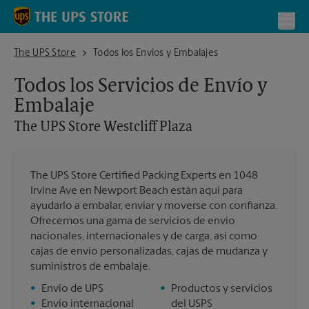
Skip to content
Return to Nav
Toggl
The UPS Store Westcliff Plaza
The UPS Store
Todos los Envíos y Embalajes
Todos los Servicios de Envío y
Embalaje
The UPS Store
Westcliff Plaza
The UPS Store Certified Packing Experts en 1048
Irvine Ave en Newport Beach están aquí para
ayudarlo a embalar, enviar y moverse con confianza.
Ofrecemos una gama de servicios de envío
nacionales, internacionales y de carga, así como
cajas de envío personalizadas, cajas de mudanza y
suministros de embalaje.
•
Envío de UPS
•
Productos y servicios
•
Envío internacional
del USPS