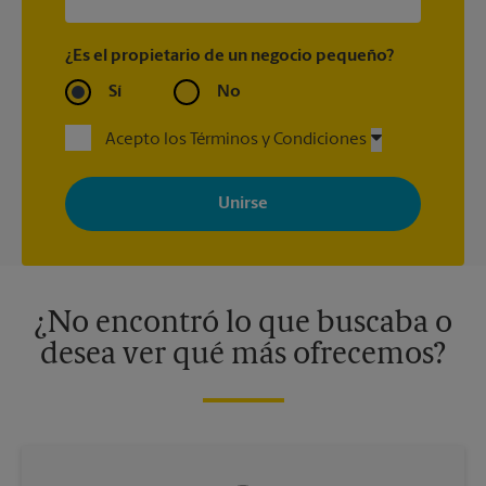
¿Es el propietario de un negocio pequeño?
Sí
No
Acepto los Términos y Condiciones
Al registrarse, acepta recibir correos electrónicos de The UPS
Store con noticias, ofertas especiales, promociones y mensajes
adaptados a sus intereses. Puede darse de baja en cualquier
momento. Para más información, consulte nuestra política de
privacidad. Los centros están bajo la titularidad y la gestión
independiente de franquiciados. Varias ofertas pueden estar
disponibles solo en algunos centros participantes. Para más
información, contacte al centro The UPS Store en su ciudad.
¿No encontró lo que buscaba o
desea ver qué más ofrecemos?