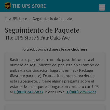
Skip to content
Return to Nav
Toggl
The UPS Store S Fair Oaks Ave
The UPS Store
Seguimiento de Paquete
Seguimiento de Paquete
The UPS Store
S Fair Oaks Ave
To track your package please
click here
.
Rastree su paquete en un solo paso. Introduzca el
número de seguimiento del paquete en el campo de
arriba y, a continuación, haga clic en Track Package
(Rastrear paquete). En unos instantes sabrá dónde
está su paquete. Si tiene alguna pregunta sobre el
estado de su paquete, póngase en contacto con UPS
al
1 (800) 742-5877
, o con UPS al
1 (800) 275-8777
.