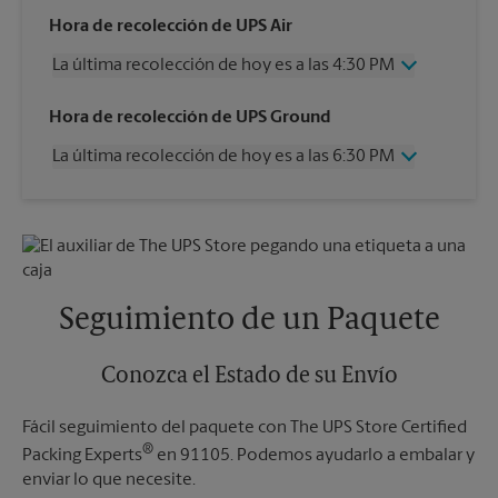
Hora de recolección de UPS Air
La última recolección de hoy es a las 4:30 PM
Miércoles
4:30 PM
Hora de recolección de UPS Ground
Jueves
4:30 PM
La última recolección de hoy es a las 6:30 PM
Viernes
4:30 PM
Sábado
2:00 PM
Miércoles
6:30 PM
Domingo
Sin Recolección
Jueves
6:30 PM
Lunes
4:30 PM
Viernes
6:30 PM
Martes
4:30 PM
Sábado
Sin Recolección
Domingo
Sin Recolección
Seguimiento de un Paquete
Lunes
6:30 PM
Martes
6:30 PM
Conozca el Estado de su Envío
Fácil seguimiento del paquete con The UPS Store Certified
®
Packing Experts
en 91105. Podemos ayudarlo a embalar y
enviar lo que necesite.