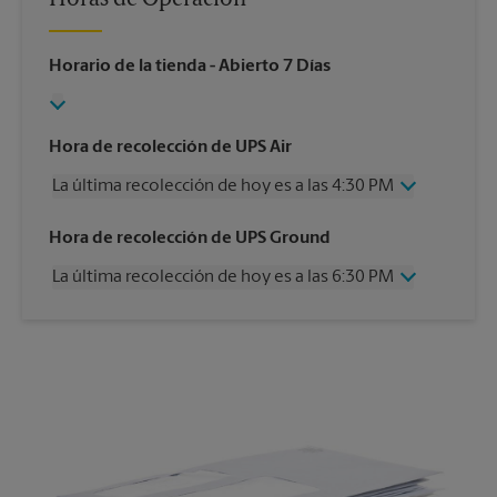
Horario de la tienda
- Abierto 7 Días
Hora de recolección de UPS Air
La última recolección de hoy es a las 4:30 PM
Miércoles
4:30 PM
Hora de recolección de UPS Ground
Jueves
4:30 PM
La última recolección de hoy es a las 6:30 PM
Viernes
4:30 PM
Sábado
2:00 PM
Miércoles
6:30 PM
Domingo
Sin Recolección
Jueves
6:30 PM
Lunes
4:30 PM
Viernes
6:30 PM
Martes
4:30 PM
Sábado
Sin Recolección
Domingo
Sin Recolección
Lunes
6:30 PM
Martes
6:30 PM