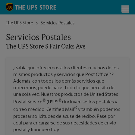
Skip to content
Return to Nav
Toggl
The UPS Store S Fair Oaks Ave
The UPS Store
Servicios Postales
Servicios Postales
The UPS Store
S Fair Oaks Ave
¿Sabía que ofrecemos a los clientes muchos de los
mismos productos y servicios que Post Office™?
Además, con todos los demás servicios que
ofrecemos, puede hacer todo lo que necesita de
una sola vez. Nuestros productos de United States
®
®
Postal Service
(USPS
) incluyen sellos postales y
®
correo medido, Certified Mail
y también podemos
procesar solicitudes de acuse de recibo. Pase por
aquí para encargarse de sus necesidades de envío
postal y franqueo hoy.