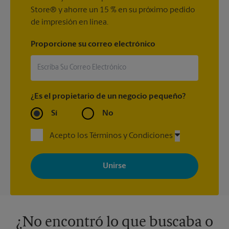
Store® y ahorre un 15 % en su próximo pedido
de impresión en línea.
Proporcione su correo electrónico
¿Es el propietario de un negocio pequeño?
Sí
No
Acepto los Términos y Condiciones
Al registrarse, acepta recibir correos electrónicos de The UPS
Store con noticias, ofertas especiales, promociones y mensajes
adaptados a sus intereses. Puede darse de baja en cualquier
momento. Para más información, consulte nuestra política de
privacidad. Los centros están bajo la titularidad y la gestión
independiente de franquiciados. Varias ofertas pueden estar
disponibles solo en algunos centros participantes. Para más
información, contacte al centro The UPS Store en su ciudad.
¿No encontró lo que buscaba o