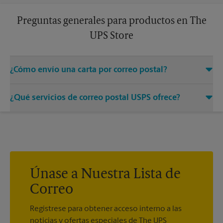
Preguntas generales para productos en The
UPS Store
¿Cómo envío una carta por correo postal?
Solo entregue su sobre con el franqueo adecuado a un
¿Qué servicios de correo postal USPS ofrece?
asociado en este centro de The UPS Store y permítanos
encargarnos del resto.
®
Ofrecemos correo medido, sellos postales, Priority Mail
,
®
®
Priority Mail Express
, First-Class Mail
, Every Door Direct
®
®
®
Mail
, Every Door Direct Mail - Retail
, Media Mail
, Entrega
®
del correo postal del ejército, Parcel Select
, Global Express
®
®
Guaranteed
, Priority Mail Express International
, Priority
Únase a Nuestra Lista de
®
®
®
Mail International
, First-Class Mail
International
, USPS
Correo
®
Tracking
(incluido con la mayoría de los servicios de
®
paquetes), Certified Mail
y acuse de recibo.
Regístrese para obtener acceso interno a las
noticias y ofertas especiales de The UPS