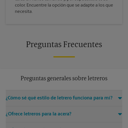
color. Encuentre la opción que se adapte a los que
necesita.
Preguntas Frecuentes
Preguntas generales sobre letreros
¿Cómo sé qué estilo de letrero funciona para mí?
Venga a The UPS Store Ocean Ave o llámenos al (415) 337-
¿Ofrece letreros para la acera?
7755 y estaremos encantados de ayudarle a encontrar la
solución adecuada de letreros para sus necesidades
Sí, los centros de The UPS Store ofrecen una variedad de