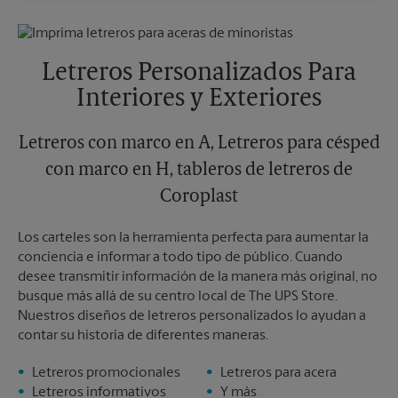
Domingo
Sin Recolección
Jueves
6:30 PM
Lunes
4:00 PM
Viernes
6:30 PM
Martes
4:00 PM
Sábado
Sin Recolección
Letreros Personalizados Para
Domingo
Sin Recolección
Interiores y Exteriores
Lunes
6:30 PM
Martes
6:30 PM
Letreros con marco en A, Letreros para césped
con marco en H, tableros de letreros de
Coroplast
Los carteles son la herramienta perfecta para aumentar la
conciencia e informar a todo tipo de público. Cuando
desee transmitir información de la manera más original, no
busque más allá de su centro local de The UPS Store.
Nuestros diseños de letreros personalizados lo ayudan a
contar su historia de diferentes maneras.
Letreros promocionales
Letreros para acera
Letreros informativos
Y más