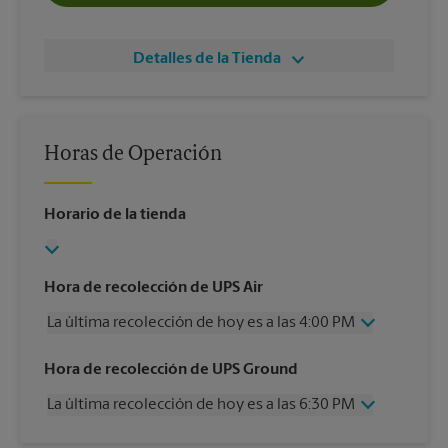
Detalles de la Tienda
Horas de Operación
Horario de la tienda
Hora de recolección de UPS Air
La última recolección de hoy es a las 4:00 PM
Miércoles
4:00 PM
Hora de recolección de UPS Ground
Jueves
4:00 PM
La última recolección de hoy es a las 6:30 PM
Viernes
4:00 PM
Sábado
2:00 PM
Miércoles
6:30 PM