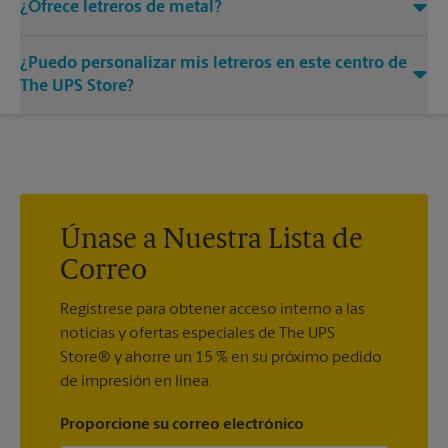
¿Ofrece letreros de metal?
letreros, como letreros con marco en A, que son perfectos
para promocionar en la acera.
Sí. Nuestros letreros de metal fuertes, resistentes y confiables
¿Puedo personalizar mis letreros en este centro de
hacen una presentación llamativa. Visite su centro local de
The UPS Store para obtener ejemplos a todo color de una o
The UPS Store?
dos caras para elegir entre todos en un solo lugar.
Los diseños de letreros personalizados están disponibles en
su centro local de The UPS Store. Siempre estamos
encantados de ayudarlo a crear el letrero correcto con la
impresión de letreros que se adapte a sus necesidades.
Únase a Nuestra Lista de
Correo
Regístrese para obtener acceso interno a las
noticias y ofertas especiales de The UPS
Store® y ahorre un 15 % en su próximo pedido
de impresión en línea.
Proporcione su correo electrónico