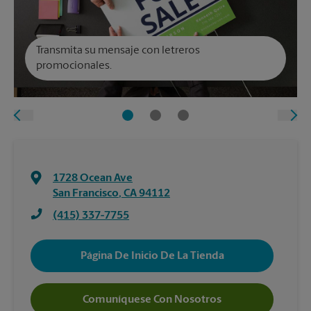
Transmita su mensaje con letreros
promocionales.
1728 Ocean Ave
San Francisco
,
CA
94112
(415) 337-7755
Página De Inicio De La Tienda
Comuníquese Con Nosotros