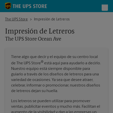
Skip to content
Return to Nav
Toggl
The UPS Store Ocean Ave
The UPS Store
Impresión de Letreros
Impresión de Letreros
The UPS Store
Ocean Ave
Tiene algo que decir y el equipo de su centro local
®
de The UPS Store
está aquí para ayudarlo a decirlo.
Nuestro equipo está siempre disponible para
guiarlo a través de los diseños de letreros para una
variedad de ocasiones. Ya sea que desee atraer,
celebrar, informar o promocionar, nuestros diseños
de letreros dejan su huella.
Los letreros se pueden utilizar para promover
ventas, publicitar eventos y mucho más. Facilitan el
aumento de la visibilidad y dan a las empresas un