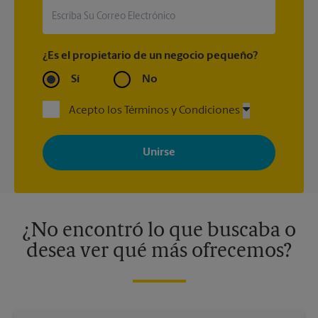
¿Es el propietario de un negocio pequeño?
Sí
No
Acepto los Términos y Condiciones
Al registrarse, acepta recibir correos electrónicos de The UPS
Store con noticias, ofertas especiales, promociones y mensajes
adaptados a sus intereses. Puede darse de baja en cualquier
momento. Para más información, consulte nuestra política de
privacidad. Los centros están bajo la titularidad y la gestión
independiente de franquiciados. Varias ofertas pueden estar
disponibles solo en algunos centros participantes. Para más
información, contacte al centro The UPS Store en su ciudad.
¿No encontró lo que buscaba o
desea ver qué más ofrecemos?