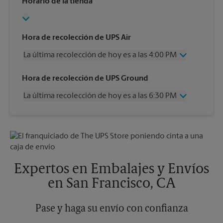
Horario de la tienda
Hora de recolección de UPS Air
La última recolección de hoy es a las 4:00 PM
Miércoles
4:00 PM
Hora de recolección de UPS Ground
Jueves
4:00 PM
La última recolección de hoy es a las 6:30 PM
Viernes
4:00 PM
Sábado
2:00 PM
Miércoles
6:30 PM
Domingo
Sin Recolección
Jueves
6:30 PM
Lunes
4:00 PM
Viernes
6:30 PM
Martes
4:00 PM
Sábado
Sin Recolección
Domingo
Sin Recolección
Expertos en Embalajes y Envíos
Lunes
6:30 PM
en San Francisco, CA
Martes
6:30 PM
Pase y haga su envío con confianza