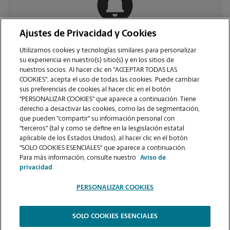
Ajustes de Privacidad y Cookies
COMUNÍQUESE CON NOSOTROS
Utilizamos cookies y tecnologías similares para personalizar
su experiencia en nuestro(s) sitio(s) y en los sitios de
nuestros socios. Al hacer clic en "ACCEPTAR TODAS LAS
COOKIES", acepta el uso de todas las cookies. Puede cambiar
sus preferencias de cookies al hacer clic en el botón
"PERSONALIZAR COOKIES" que aparece a continuación. Tiene
derecho a desactivar las cookies, como las de segmentación,
que pueden "compartir" su información personal con
"terceros" (tal y como se define en la lesgislación estatal
aplicable de los Estados Unidos), al hacer clic en el botón
"SOLO COOKIES ESENCIALES" que aparece a continuación.
VER LA PÁGINA DE LA TIENDA
Para más información, consulte nuestro
Aviso de
privacidad
PERSONALIZAR COOKIES
SOLO COOKIES ESENCIALES
Copyright © 1994-
2026
.
The UPS Store
|
Aviso de Privacidad
|
Términos de Uso del Sitio Web
|