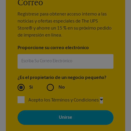
Correo
Regístrese para obtener acceso interno a las
noticias y ofertas especiales de The UPS
Store® y ahorre un 15 % en su próximo pedido
de impresión en línea.
Proporcione su correo electrónico
¿Es el propietario de un negocio pequeño?
Sí
No
Acepto los Términos y Condiciones
Al registrarse, acepta recibir correos electrónicos de The UPS
Store con noticias, ofertas especiales, promociones y mensajes
adaptados a sus intereses. Puede darse de baja en cualquier
momento. Para más información, consulte nuestra política de
privacidad. Los centros están bajo la titularidad y la gestión