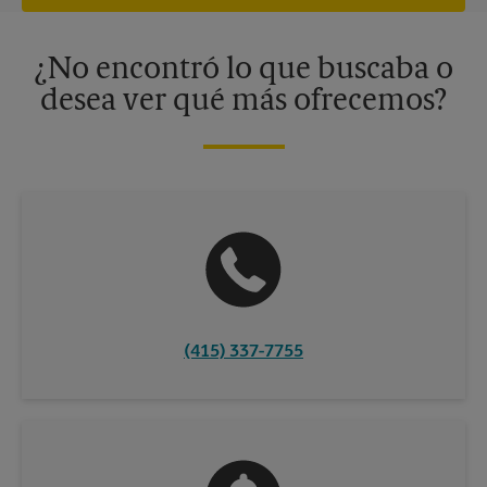
independiente de franquiciados. Varias ofertas pueden estar
disponibles solo en algunos centros participantes. Para más
información, contacte al centro The UPS Store en su ciudad.
¿No encontró lo que buscaba o
desea ver qué más ofrecemos?
(415) 337-7755