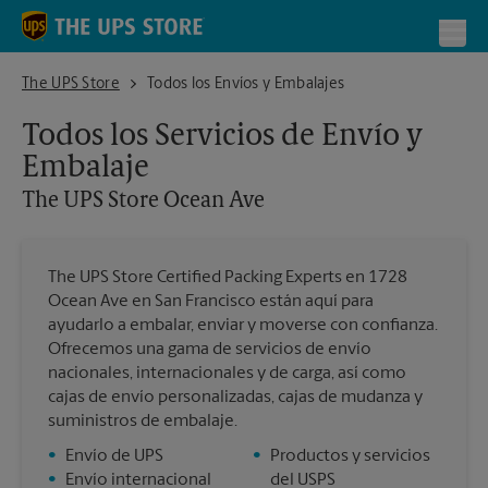
Skip to content
Return to Nav
Toggl
The UPS Store Ocean Ave
The UPS Store
Todos los Envíos y Embalajes
Todos los Servicios de Envío y
Embalaje
The UPS Store
Ocean Ave
The UPS Store Certified Packing Experts en 1728
Ocean Ave en San Francisco están aquí para
ayudarlo a embalar, enviar y moverse con confianza.
Ofrecemos una gama de servicios de envío
nacionales, internacionales y de carga, así como
cajas de envío personalizadas, cajas de mudanza y
suministros de embalaje.
•
Envío de UPS
•
Productos y servicios
•
Envío internacional
del USPS