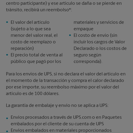
centro participante) y ese artículo se daña o se pierde en
tránsito, recibirá un reembolso*:
El valor del artículo
materiales y servicios de
(sujeto a lo que sea
empaque
menor del valor real, el
El costo de envío (sin
costo de reemplazo o
incluir los cargos de Valor
reparación)
Declarado o los costos de
El precio total de venta al
seguro según
público que pagó por los
corresponda).
Para los envíos de UPS, si no declara el valor del artículo en
el momento de la transacción y compra el calor declarado
por ese importe, su reembolso máximo por el valor del
artículo es de 100 dólares.
La garantía de embalaje y envío no se aplica a UPS:
Envíos procesados a través de UPS.com o en Paquetes
embalados por el cliente de su cuenta de UPS
Envíos embalados en materiales proporcionados