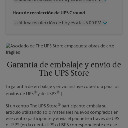
Miércoles
5:00 PM
Hora de recolección de UPS Ground
Jueves
5:00 PM
La última recolección de hoy es a las 5:00 PM
Viernes
5:00 PM
Sábado
12:00 PM
Miércoles
5:00 PM
Domingo
Sin Recolección
Jueves
5:00 PM
Lunes
5:00 PM
Viernes
5:00 PM
Martes
5:00 PM
Sábado
Sin Recolección
Domingo
Sin Recolección
Garantía de embalaje y envío de
Lunes
5:00 PM
The UPS Store
Martes
5:00 PM
La garantía de embalaje y envío incluye cobertura para los
®
®
envíos de UPS
y de USPS
.†
®
Si un centro The UPS Store
participante embala su
artículo utilizando solo materiales nuevos comprados en
ese centro participante y envía el paquete a través de UPS
o USPS (en la cuenta UPS o USPS correspondiente de ese