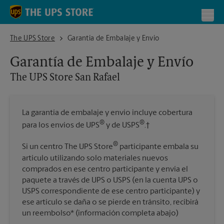
Skip to content
Return to Nav
Toggl
The UPS Store San Rafael
The UPS Store
Garantía de Embalaje y Envío
Garantía de Embalaje y Envío
The UPS Store
San Rafael
La garantía de embalaje y envío incluye cobertura
®
®
para los envíos de UPS
y de USPS
.†
®
Si un centro The UPS Store
participante embala su
artículo utilizando solo materiales nuevos
comprados en ese centro participante y envía el
paquete a través de UPS o USPS (en la cuenta UPS o
USPS correspondiente de ese centro participante) y
ese artículo se daña o se pierde en tránsito, recibirá
un reembolso* (información completa abajo)