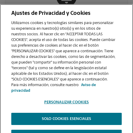
Ajustes de Privacidad y Cookies
COMUNÍQUESE CON NOSOTROS
Utilizamos cookies y tecnologías similares para personalizar
su experiencia en nuestro(s) sitio(s) y en los sitios de
nuestros socios. Al hacer clic en "ACCEPTAR TODAS LAS
COOKIES", acepta el uso de todas las cookies. Puede cambiar
sus preferencias de cookies al hacer clic en el botón
"PERSONALIZAR COOKIES" que aparece a continuación. Tiene
derecho a desactivar las cookies, como las de segmentación,
que pueden "compartir" su información personal con
"terceros" (tal y como se define en la lesgislación estatal
aplicable de los Estados Unidos), al hacer clic en el botón
"SOLO COOKIES ESENCIALES" que aparece a continuación.
VER LA PÁGINA DE LA TIENDA
Para más información, consulte nuestro
Aviso de
privacidad
PERSONALIZAR COOKIES
SOLO COOKIES ESENCIALES
Copyright © 1994-
2026
.
The UPS Store
|
Aviso de Privacidad
|
Términos de Uso del Sitio Web
|
Contraste Alto