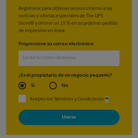
Regístrese para obtener acceso interno a las
noticias y ofertas especiales de The UPS
Store® y ahorre un 15 % en su próximo pedido
de impresión en línea.
Proporcione su correo electrónico
¿Es el propietario de un negocio pequeño?
Sí
No
Acepto los Términos y Condiciones
Al registrarse, acepta recibir correos electrónicos de The UPS
Store con noticias, ofertas especiales, promociones y mensajes
adaptados a sus intereses. Puede darse de baja en cualquier
momento. Para más información, consulte nuestra política de
privacidad. Los centros están bajo la titularidad y la gestión
independiente de franquiciados. Varias ofertas pueden estar