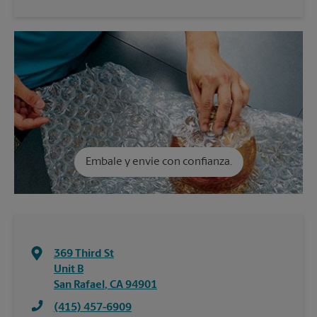
Embale y envíe con confianza.
369 Third St
Unit B
San Rafael
,
CA
94901
(415) 457-6909