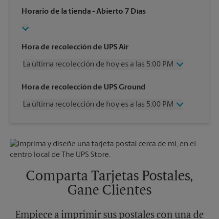
Horario de la tienda
- Abierto 7 Días
Hora de recolección de UPS Air
La última recolección de hoy es a las 5:00 PM
Miércoles
5:00 PM
Hora de recolección de UPS Ground
Jueves
5:00 PM
La última recolección de hoy es a las 5:00 PM
Viernes
5:00 PM
Sábado
12:00 PM
Miércoles
5:00 PM
Domingo
Sin Recolección
Jueves
5:00 PM
Lunes
5:00 PM
Viernes
5:00 PM
Martes
5:00 PM
Sábado
Sin Recolección
Domingo
Sin Recolección
Comparta Tarjetas Postales,
Lunes
5:00 PM
Gane Clientes
Martes
5:00 PM
Empiece a imprimir sus postales con una de