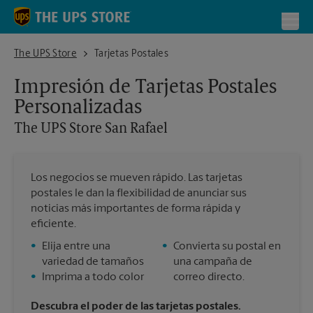
Skip to content
Return to Nav
Toggl
The UPS Store San Rafael
The UPS Store
Tarjetas Postales
Impresión de Tarjetas Postales
Personalizadas
The UPS Store
San Rafael
Los negocios se mueven rápido. Las tarjetas
postales le dan la flexibilidad de anunciar sus
noticias más importantes de forma rápida y
eficiente.
•
Elija entre una
•
Convierta su postal en
variedad de tamaños
una campaña de
•
Imprima a todo color
correo directo.
Descubra el poder de las tarjetas postales.