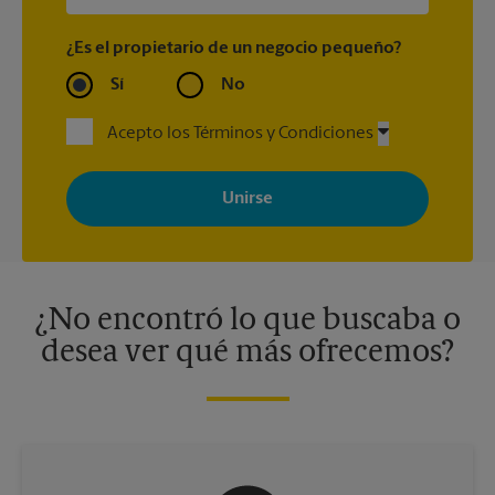
¿Es el propietario de un negocio pequeño?
Sí
No
Acepto los Términos y Condiciones
Al registrarse, acepta recibir correos electrónicos de The UPS
Store con noticias, ofertas especiales, promociones y mensajes
adaptados a sus intereses. Puede darse de baja en cualquier
momento. Para más información, consulte nuestra política de
privacidad. Los centros están bajo la titularidad y la gestión
independiente de franquiciados. Varias ofertas pueden estar
disponibles solo en algunos centros participantes. Para más
información, contacte al centro The UPS Store en su ciudad.
¿No encontró lo que buscaba o
desea ver qué más ofrecemos?