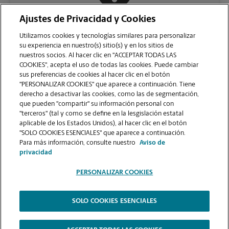
Ajustes de Privacidad y Cookies
COMUNÍQUESE CON NOSOTROS
Utilizamos cookies y tecnologías similares para personalizar
su experiencia en nuestro(s) sitio(s) y en los sitios de
nuestros socios. Al hacer clic en "ACCEPTAR TODAS LAS
COOKIES", acepta el uso de todas las cookies. Puede cambiar
sus preferencias de cookies al hacer clic en el botón
"PERSONALIZAR COOKIES" que aparece a continuación. Tiene
derecho a desactivar las cookies, como las de segmentación,
que pueden "compartir" su información personal con
"terceros" (tal y como se define en la lesgislación estatal
aplicable de los Estados Unidos), al hacer clic en el botón
"SOLO COOKIES ESENCIALES" que aparece a continuación.
VER LA PÁGINA DE LA TIENDA
Para más información, consulte nuestro
Aviso de
privacidad
PERSONALIZAR COOKIES
SOLO COOKIES ESENCIALES
Copyright © 1994-
2026
.
The UPS Store
|
Aviso de Privacidad
|
Términos de Uso del Sitio Web
|
Contraste Alto