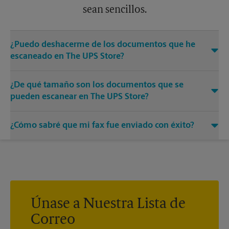
sean sencillos.
¿Puedo deshacerme de los documentos que he
escaneado en The UPS Store?
Sí, proporcionamos servicios de destrucción de cualquier
¿De qué tamaño son los documentos que se
documento o medio que necesite destruir.
pueden escanear en The UPS Store?
Nuestras máquinas tienen diferentes tamaños. Venga o
¿Cómo sabré que mi fax fue enviado con éxito?
llámenos al (970) 874-9393 y hable con los asociados para
conocer más sobre los tamaños específicos.
Recibirá una hoja de confirmación cuando su fax esté
completo. Y si no se completó la primera vez, le enviaremos
su transmisión de nuevo.
Únase a Nuestra Lista de
Correo