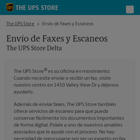
Skip to content
Return to Nav
Toggl
The UPS Store Delta
The UPS Store
Envío de Faxes y Escaneos
Envío de Faxes y Escaneos
The UPS Store
Delta
®
The UPS Store
es su oficina en movimiento.
Cuando necesite enviar o recibir un fax, visite
nuestro centro en 1410 Valley View Dr y déjenos
ayudarlo.
Además de enviar faxes, The UPS Store también
ofrece servicios de escaneo para que pueda
conservar fácilmente los documentos importantes
de forma digital. Pídale a uno de nuestros amables
asociados que le ayude con el proceso. No hay
necesidad de preocuparse por ser un experto en fax