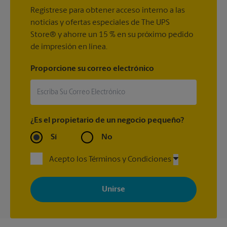
Regístrese para obtener acceso interno a las
noticias y ofertas especiales de The UPS
Store® y ahorre un 15 % en su próximo pedido
de impresión en línea.
Proporcione su correo electrónico
¿Es el propietario de un negocio pequeño?
Sí
No
Acepto los Términos y Condiciones
Al registrarse, acepta recibir correos electrónicos de The UPS
Store con noticias, ofertas especiales, promociones y mensajes
adaptados a sus intereses. Puede darse de baja en cualquier
momento. Para más información, consulte nuestra política de
privacidad. Los centros están bajo la titularidad y la gestión
independiente de franquiciados. Varias ofertas pueden estar
disponibles solo en algunos centros participantes. Para más