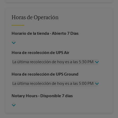
Horas de Operación
Horario de la tienda
- Abierto 7 Días
Hora de recolección de UPS Air
La última recolección de hoy es a las 5:30 PM
Miércoles
5:30 PM
Hora de recolección de UPS Ground
Jueves
5:30 PM
La última recolección de hoy es a las 5:00 PM
Viernes
5:30 PM
Sábado
Sin Recolección
Miércoles
5:00 PM
Notary Hours
- Disponible 7 días
Domingo
Sin Recolección
Jueves
5:00 PM
Lunes
5:30 PM
Viernes
5:00 PM
Martes
5:30 PM
Sábado
Sin Recolección