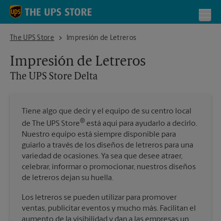
Skip to content
Return to Nav
Toggl
The UPS Store Delta
The UPS Store
Impresión de Letreros
Impresión de Letreros
The UPS Store
Delta
Tiene algo que decir y el equipo de su centro local
®
de The UPS Store
está aquí para ayudarlo a decirlo.
Nuestro equipo está siempre disponible para
guiarlo a través de los diseños de letreros para una
variedad de ocasiones. Ya sea que desee atraer,
celebrar, informar o promocionar, nuestros diseños
de letreros dejan su huella.
Los letreros se pueden utilizar para promover
ventas, publicitar eventos y mucho más. Facilitan el
aumento de la visibilidad y dan a las empresas un