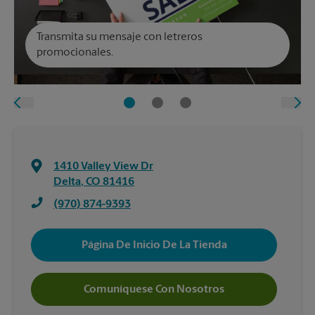
Transmita su mensaje con letreros
promocionales.
1410 Valley View Dr
Delta
,
CO
81416
(970) 874-9393
Página De Inicio De La Tienda
Comuníquese Con Nosotros