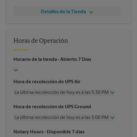
Detalles de la Tienda
Horas de Operación
Horario de la tienda
- Abierto 7 Días
Hora de recolección de UPS Air
La última recolección de hoy es a las 5:30 PM
Miércoles
5:30 PM
Hora de recolección de UPS Ground
Jueves
5:30 PM
La última recolección de hoy es a las 5:00 PM
Viernes
5:30 PM
Sábado
Sin Recolección
Miércoles
5:00 PM
Notary Hours
- Disponible 7 días
Domingo
Sin Recolección