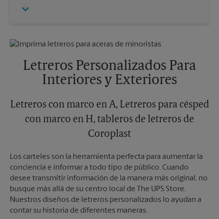
Jueves
5:00 PM
Lunes
5:30 PM
Viernes
5:00 PM
Martes
5:30 PM
Sábado
Sin Recolección
Domingo
Sin Recolección
Lunes
5:00 PM
Martes
5:00 PM
Letreros Personalizados Para
Interiores y Exteriores
Letreros con marco en A, Letreros para césped
con marco en H, tableros de letreros de
Coroplast
Los carteles son la herramienta perfecta para aumentar la
conciencia e informar a todo tipo de público. Cuando
desee transmitir información de la manera más original, no
busque más allá de su centro local de The UPS Store.
Nuestros diseños de letreros personalizados lo ayudan a
contar su historia de diferentes maneras.