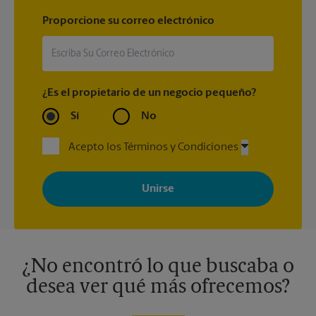
Proporcione su correo electrónico
¿Es el propietario de un negocio pequeño?
Sí
No
Acepto los Términos y Condiciones
Al registrarse, acepta recibir correos electrónicos de The UPS
Store con noticias, ofertas especiales, promociones y mensajes
adaptados a sus intereses. Puede darse de baja en cualquier
momento. Para más información, consulte nuestra política de
privacidad. Los centros están bajo la titularidad y la gestión
independiente de franquiciados. Varias ofertas pueden estar
disponibles solo en algunos centros participantes. Para más
información, contacte al centro The UPS Store en su ciudad.
¿No encontró lo que buscaba o
desea ver qué más ofrecemos?