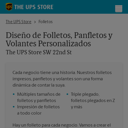
Skip to content
Return to Nav
Toggl
The UPS Store SW 22nd St
The UPS Store
Folletos
Diseño de Folletos, Panfletos y
Volantes Personalizados
The UPS Store
SW 22nd St
Cada negocio tiene una historia. Nuestros folletos
impresos, panfletos y volantes son una forma
dinámica de contar la suya.
•
Múltiples tamaños de
•
Triple plegado,
folletos y panfletos
folletos plegados en Z
•
Impresión de folletos
y más
a todo color
Hay un folleto para cada negocio. Vamos a crear el