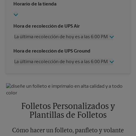
Horario de la tienda
Hora de recolección de UPS Air
La última recolección de hoy es a las 6:00 PM
Miércoles
6:00 PM
Hora de recolección de UPS Ground
Jueves
6:00 PM
La última recolección de hoy es a las 6:00 PM
Viernes
6:00 PM
Sábado
2:00 PM
Miércoles
6:00 PM
Domingo
Sin Recolección
Jueves
6:00 PM
Lunes
6:00 PM
Viernes
6:00 PM
Martes
6:00 PM
Sábado
Sin Recolección
Domingo
Sin Recolección
Folletos Personalizados y
Lunes
6:00 PM
Plantillas de Folletos
Martes
6:00 PM
Cómo hacer un folleto, panfleto y volante