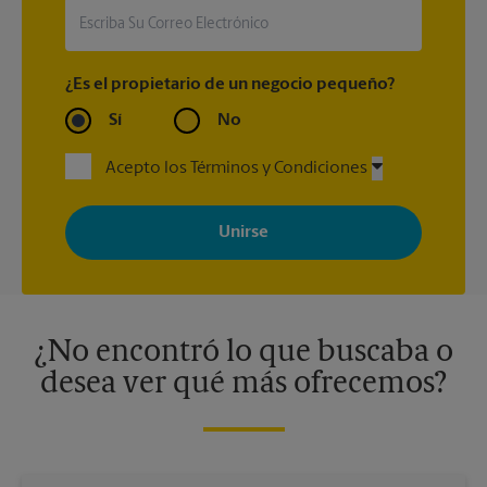
¿Es el propietario de un negocio pequeño?
Sí
No
Acepto los Términos y Condiciones
Al registrarse, acepta recibir correos electrónicos de The UPS
Store con noticias, ofertas especiales, promociones y mensajes
adaptados a sus intereses. Puede darse de baja en cualquier
momento. Para más información, consulte nuestra política de
privacidad. Los centros están bajo la titularidad y la gestión
independiente de franquiciados. Varias ofertas pueden estar
disponibles solo en algunos centros participantes. Para más
información, contacte al centro The UPS Store en su ciudad.
¿No encontró lo que buscaba o
desea ver qué más ofrecemos?