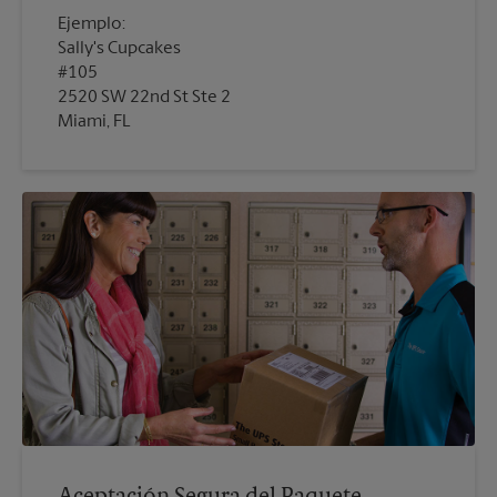
Ejemplo:
Sally's Cupcakes
#105
2520 SW 22nd St Ste 2
Miami, FL