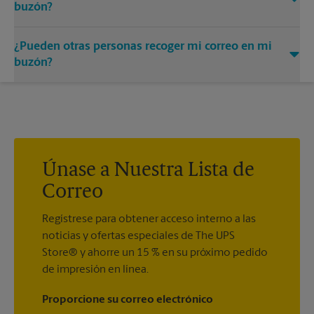
buzón?
Puede añadir los nombres de las personas autorizadas a
¿Pueden otras personas recoger mi correo en mi
recibir correo en su buzón. Cada destinatario deberá
presentar dos formas válidas de identificación para
buzón?
completar el formulario PS 1583 obligatorio.
Sí. Puede permitir que otras personas recojan su correo
prestándoles la llave de su buzón. La posesión de la llave del
buzón se considerará una prueba válida de que el poseedor
de la llave está debidamente autorizado para retirar cualquier
contenido del buzón.
Únase a Nuestra Lista de
Correo
Regístrese para obtener acceso interno a las
noticias y ofertas especiales de The UPS
Store® y ahorre un 15 % en su próximo pedido
de impresión en línea.
Proporcione su correo electrónico