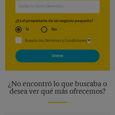
¿Es el propietario de un negocio pequeño?
Sí
No
Acepto los Términos y Condiciones
Al registrarse, acepta recibir correos electrónicos de The UPS
Store con noticias, ofertas especiales, promociones y mensajes
adaptados a sus intereses. Puede darse de baja en cualquier
momento. Para más información, consulte nuestra política de
privacidad. Los centros están bajo la titularidad y la gestión
independiente de franquiciados. Varias ofertas pueden estar
disponibles solo en algunos centros participantes. Para más
información, contacte al centro The UPS Store en su ciudad.
¿No encontró lo que buscaba o
desea ver qué más ofrecemos?