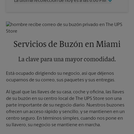
La última recolección de hoy es a las 6:00 PM
Viernes
6:00 PM
Sábado
2:00 PM
Miércoles
6:00 PM
Domingo
Sin Recolección
Jueves
6:00 PM
Lunes
6:00 PM
Viernes
6:00 PM
Martes
6:00 PM
Sábado
Sin Recolección
Domingo
Sin Recolección
Servicios de Buzón en Miami
Lunes
6:00 PM
Martes
6:00 PM
La clave para una mayor comodidad.
Está ocupado dirigiendo su negocio, así que déjenos
ocuparnos de su correo, sus paquetes y sus entregas.
Al igual que las llaves de su casa, coche y oficina, las llaves
de su buzón en su centro local de The UPS Store son una
parte importante de su negocio diario. Nuestros buzones
ofrecen un acceso rápido y sencillo, y se mantienen en un
centro seguro. En términos simples, cuando nos pone en
su llavero, su negocio se mantiene en marcha.