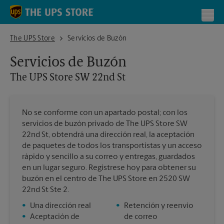
Skip to content
Return to Nav
Toggl
The UPS Store SW 22nd St
The UPS Store
Servicios de Buzón
Servicios de Buzón
The UPS Store
SW 22nd St
No se conforme con un apartado postal; con los
servicios de buzón privado de The UPS Store SW
22nd St, obtendrá una dirección real, la aceptación
de paquetes de todos los transportistas y un acceso
rápido y sencillo a su correo y entregas, guardados
en un lugar seguro. Regístrese hoy para obtener su
buzón en el centro de The UPS Store en 2520 SW
22nd St Ste 2.
•
Una dirección real
•
Retención y reenvío
•
Aceptación de
de correo