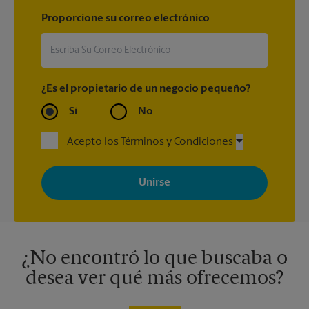
Proporcione su correo electrónico
¿Es el propietario de un negocio pequeño?
Sí
No
Acepto los Términos y Condiciones
Al registrarse, acepta recibir correos electrónicos de The UPS
Store con noticias, ofertas especiales, promociones y mensajes
adaptados a sus intereses. Puede darse de baja en cualquier
momento. Para más información, consulte nuestra política de
privacidad. Los centros están bajo la titularidad y la gestión
independiente de franquiciados. Varias ofertas pueden estar
disponibles solo en algunos centros participantes. Para más
información, contacte al centro The UPS Store en su ciudad.
¿No encontró lo que buscaba o
desea ver qué más ofrecemos?