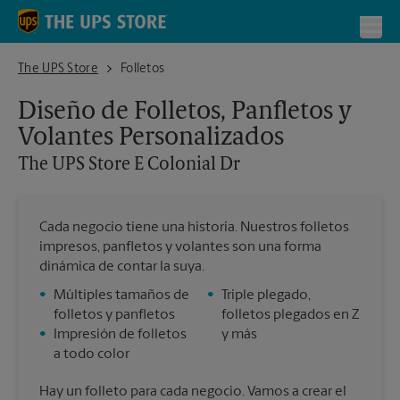
Skip to content
Return to Nav
Toggl
The UPS Store E Colonial Dr
The UPS Store
Folletos
Diseño de Folletos, Panfletos y
Volantes Personalizados
The UPS Store
E Colonial Dr
Cada negocio tiene una historia. Nuestros folletos
impresos, panfletos y volantes son una forma
dinámica de contar la suya.
•
Múltiples tamaños de
•
Triple plegado,
folletos y panfletos
folletos plegados en Z
•
Impresión de folletos
y más
a todo color
Hay un folleto para cada negocio. Vamos a crear el