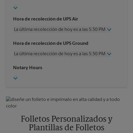
Hora de recolección de UPS Air
La última recolección de hoy es a las 5:30 PM
Miércoles
5:30 PM
Hora de recolección de UPS Ground
Jueves
5:30 PM
La última recolección de hoy es a las 5:30 PM
Viernes
5:30 PM
Sábado
4:00 PM
Miércoles
5:30 PM
Notary Hours
Domingo
Sin Recolección
Jueves
5:30 PM
Lunes
5:30 PM
Viernes
5:30 PM
Martes
5:30 PM
Sábado
4:00 PM
Domingo
Sin Recolección
Lunes
5:30 PM
Martes
5:30 PM
Folletos Personalizados y
Plantillas de Folletos