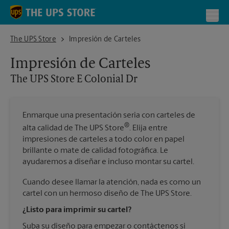
Skip to content
Return to Nav
Toggl
The UPS Store E Colonial Dr
The UPS Store
Impresión de Carteles
Impresión de Carteles
The UPS Store
E Colonial Dr
Enmarque una presentación seria con carteles de
®
alta calidad de The UPS Store
. Elija entre
impresiones de carteles a todo color en papel
brillante o mate de calidad fotográfica. Le
ayudaremos a diseñar e incluso montar su cartel.
Cuando desee llamar la atención, nada es como un
cartel con un hermoso diseño de The UPS Store.
¿Listo para imprimir su cartel?
Suba su diseño para empezar o contáctenos si