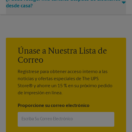
para ayudarle a obtener el cartel del tamaño exacto que estás
desde casa?
buscando.
Sí. Los centros de The UPS Store imprimen carteles que
diseñe en línea
. Solo suba su diseño, ¡y nosotros haremos el
resto!
Únase a Nuestra Lista de
Correo
Regístrese para obtener acceso interno a las
noticias y ofertas especiales de The UPS
Store® y ahorre un 15 % en su próximo pedido
de impresión en línea.
Proporcione su correo electrónico