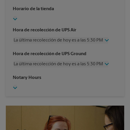
Horario de la tienda
Hora de recolección de UPS Air
La última recolección de hoy es a las 5:30 PM
Miércoles
5:30 PM
Hora de recolección de UPS Ground
Jueves
5:30 PM
La última recolección de hoy es a las 5:30 PM
Viernes
5:30 PM
Sábado
4:00 PM
Miércoles
5:30 PM
Notary Hours
Domingo
Sin Recolección
Jueves
5:30 PM
Lunes
5:30 PM
Viernes
5:30 PM
Martes
5:30 PM
Sábado
4:00 PM
Domingo
Sin Recolección
Lunes
5:30 PM
Martes
5:30 PM