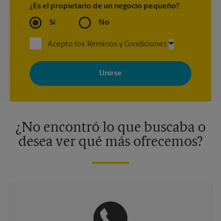
¿Es el propietario de un negocio pequeño?
Sí
No
Acepto los Términos y Condiciones
Al registrarse, acepta recibir correos electrónicos de The UPS
Store con noticias, ofertas especiales, promociones y mensajes
adaptados a sus intereses. Puede darse de baja en cualquier
momento. Para más información, consulte nuestra política de
privacidad. Los centros están bajo la titularidad y la gestión
independiente de franquiciados. Varias ofertas pueden estar
disponibles solo en algunos centros participantes. Para más
información, contacte al centro The UPS Store en su ciudad.
¿No encontró lo que buscaba o
desea ver qué más ofrecemos?