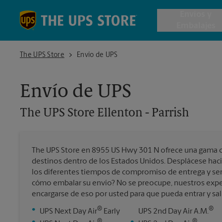
Skip to content
Return to Nav
Envios y
Embalajes
The UPS Store Ellenton - Parrish
The UPS Store
Envío de UPS
Envío de 
Envío de UPS
Cajas de 
The UPS Store
Ellenton - Parrish
Servicios 
The UPS Store en 8955 US Hwy 301 N ofrece una gama c
Envío Inte
destinos dentro de los Estados Unidos. Desplácese haci
los diferentes tiempos de compromiso de entrega y ser
cómo embalar su envío? No se preocupe, nuestros expe
encargarse de eso por usted para que pueda entrar y sal
Todos los
®
®
•
UPS Next Day Air
Early
UPS 2nd Day Air A.M.
®
®