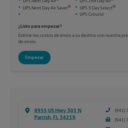
•
•
UPS Next Day Air
UPS 2nd Day Air
®
®
•
•
UPS Next Day Air Saver
UPS 3 Day Select
•
•
UPS Ground
¿Listo para empezar?
Estime los costos de envío a su destino con nuestra pr
de envío.
Empezar
8955 US Hwy 301 N
(941) 
Parrish
,
FL
34219
(941) 