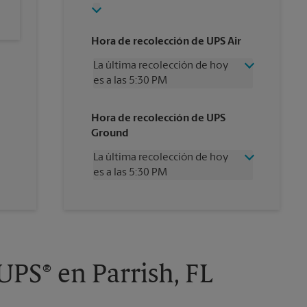
Hora de recolección de UPS Air
La última recolección de hoy
es a las 5:30 PM
Miércoles
5:30 PM
Hora de recolección de UPS
Jueves
5:30 PM
Ground
Viernes
5:30 PM
Sábado
3:30 PM
La última recolección de hoy
Domingo
Sin Recolección
es a las 5:30 PM
Lunes
5:30 PM
Martes
5:30 PM
Miércoles
5:30 PM
Jueves
5:30 PM
Viernes
5:30 PM
Sábado
Sin Recolección
Domingo
Sin Recolección
UPS® en Parrish, FL
Lunes
5:30 PM
Martes
5:30 PM