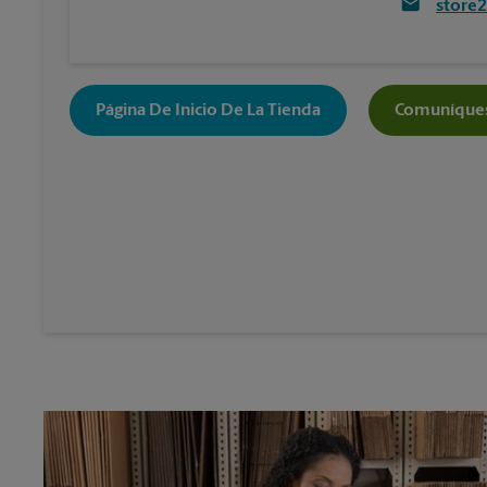
store
Página De Inicio De La Tienda
Comuníques