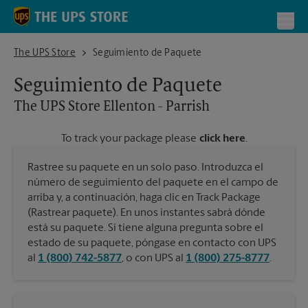
Skip to content
Return to Nav
Toggl
The UPS Store Ellenton - Parrish
The UPS Store
Seguimiento de Paquete
Seguimiento de Paquete
The UPS Store
Ellenton - Parrish
To track your package please
click here
.
Rastree su paquete en un solo paso. Introduzca el
número de seguimiento del paquete en el campo de
arriba y, a continuación, haga clic en Track Package
(Rastrear paquete). En unos instantes sabrá dónde
está su paquete. Si tiene alguna pregunta sobre el
estado de su paquete, póngase en contacto con UPS
al
1 (800) 742-5877
, o con UPS al
1 (800) 275-8777
.