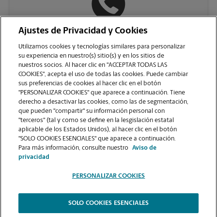
Ajustes de Privacidad y Cookies
(941) 776-0899
Utilizamos cookies y tecnologías similares para personalizar
su experiencia en nuestro(s) sitio(s) y en los sitios de
nuestros socios. Al hacer clic en "ACCEPTAR TODAS LAS
COOKIES", acepta el uso de todas las cookies. Puede cambiar
sus preferencias de cookies al hacer clic en el botón
"PERSONALIZAR COOKIES" que aparece a continuación. Tiene
derecho a desactivar las cookies, como las de segmentación,
que pueden "compartir" su información personal con
"terceros" (tal y como se define en la lesgislación estatal
aplicable de los Estados Unidos), al hacer clic en el botón
"SOLO COOKIES ESENCIALES" que aparece a continuación.
VER LA PÁGINA DE LA TIENDA
Para más información, consulte nuestro
Aviso de
privacidad
PERSONALIZAR COOKIES
SOLO COOKIES ESENCIALES
Copyright © 1994-
2026
.
The UPS Store
|
Aviso de Privacidad
|
Términos de Uso del Sitio Web
|