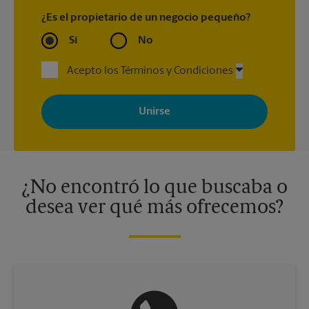
¿Es el propietario de un negocio pequeño?
Sí
No
Acepto los Términos y Condiciones
Al registrarse, acepta recibir correos electrónicos de The UPS
Store con noticias, ofertas especiales, promociones y mensajes
adaptados a sus intereses. Puede darse de baja en cualquier
momento. Para más información, consulte nuestra política de
privacidad. Los centros están bajo la titularidad y la gestión
independiente de franquiciados. Varias ofertas pueden estar
disponibles solo en algunos centros participantes. Para más
información, contacte al centro The UPS Store en su ciudad.
¿No encontró lo que buscaba o
desea ver qué más ofrecemos?