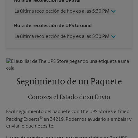
Hora de recolección de UPS Air
La última recolección de hoy es a las 5:30 PM
Miércoles
5:30 PM
Hora de recolección de UPS Ground
Jueves
5:30 PM
La última recolección de hoy es a las 5:30 PM
Viernes
5:30 PM
Sábado
3:30 PM
Miércoles
5:30 PM
Domingo
Sin Recolección
Jueves
5:30 PM
Lunes
5:30 PM
Viernes
5:30 PM
Martes
5:30 PM
Sábado
Sin Recolección
Domingo
Sin Recolección
Seguimiento de un Paquete
Lunes
5:30 PM
Martes
5:30 PM
Conozca el Estado de su Envío
Fácil seguimiento del paquete con The UPS Store Certified
®
Packing Experts
en 34219. Podemos ayudarlo a embalar y
enviar lo que necesite.