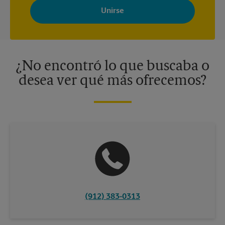
Store con noticias, ofertas especiales, promociones y mensajes
adaptados a sus intereses. Puede darse de baja en cualquier
momento. Para más información, consulte nuestra política de
privacidad. Los centros están bajo la titularidad y la gestión
independiente de franquiciados. Varias ofertas pueden estar
disponibles solo en algunos centros participantes. Para más
información, contacte al centro The UPS Store en su ciudad.
¿No encontró lo que buscaba o
desea ver qué más ofrecemos?
(912) 383-0313