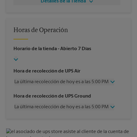
Detalles de la Tienda
Horas de Operación
Horario de la tienda
- Abierto 7 Días
Hora de recolección de UPS Air
La última recolección de hoy es a las 5:00 PM
Miércoles
5:00 PM
Hora de recolección de UPS Ground
Jueves
5:00 PM
La última recolección de hoy es a las 5:00 PM
Viernes
5:00 PM
Sábado
Sin Recolección
Miércoles
5:00 PM
Domingo
Sin Recolección
Jueves
5:00 PM
Lunes
5:00 PM
Viernes
5:00 PM
Martes
5:00 PM