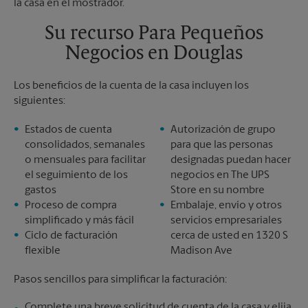
Sábado
Sin Recolección
Domingo
Sin Recolección
Su recurso Para Pequeños
Lunes
5:00 PM
Negocios en Douglas
Martes
5:00 PM
Los beneficios de la cuenta de la casa incluyen los
siguientes:
Estados de cuenta
Autorización de grupo
consolidados, semanales
para que las personas
o mensuales para facilitar
designadas puedan hacer
el seguimiento de los
negocios en The UPS
gastos
Store en su nombre
Proceso de compra
Embalaje, envío y otros
simplificado y más fácil
servicios empresariales
Ciclo de facturación
cerca de usted en 1320 S
flexible
Madison Ave
Pasos sencillos para simplificar la facturación:
Complete una breve solicitud de cuenta de la casa y elija