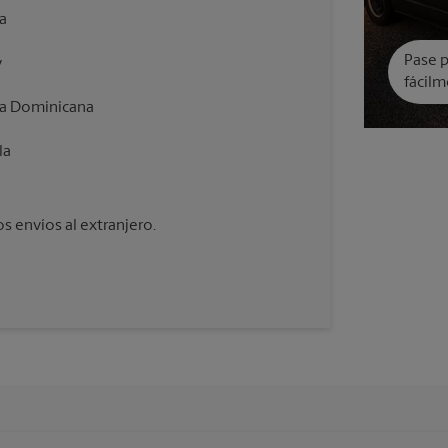
a
Pase p
y
fácilm
ca Dominicana
la
 envíos al extranjero.