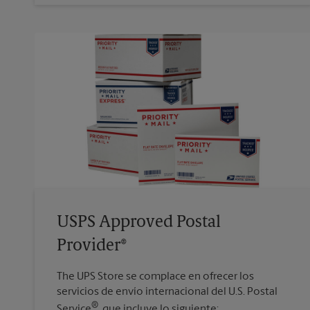
USPS Approved Postal
Provider®
The UPS Store se complace en ofrecer los
servicios de envío internacional del U.S. Postal
®
Service
, que incluye lo siguiente: