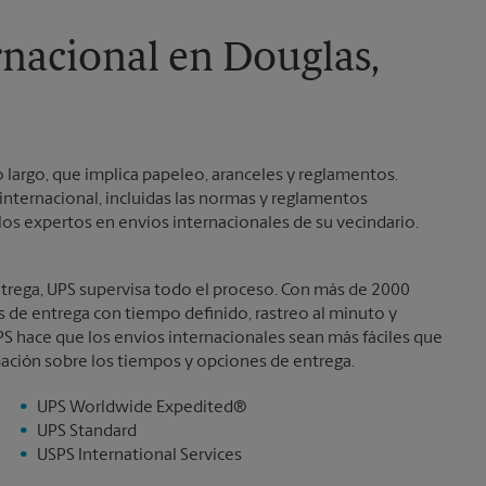
Sábado
Sin Recolección
Domingo
Sin Recolección
rnacional en Douglas,
Lunes
5:00 PM
Martes
5:00 PM
 largo, que implica papeleo, aranceles y reglamentos.
nternacional, incluidas las normas y reglamentos
os expertos en envíos internacionales de su vecindario.
ntrega, UPS supervisa todo el proceso. Con más de 2000
es de entrega con tiempo definido, rastreo al minuto y
S hace que los envíos internacionales sean más fáciles que
ación sobre los tiempos y opciones de entrega.
UPS Worldwide Expedited®
UPS Standard
USPS International Services