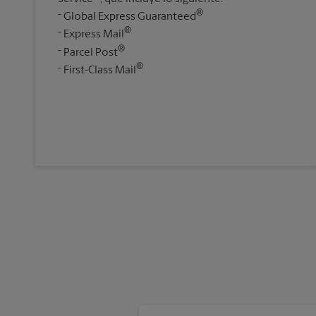
®
Global Express Guaranteed
®
Express Mail
®
Parcel Post
®
First-Class Mail