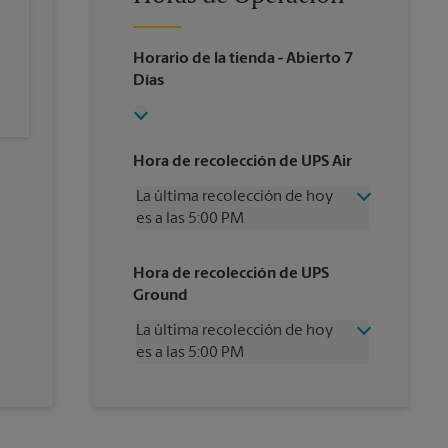
Horario de la tienda
- Abierto 7
Días
Hora de recolección de UPS Air
La última recolección de hoy
es a las 5:00 PM
Miércoles
5:00 PM
Hora de recolección de UPS
Jueves
5:00 PM
Ground
Viernes
5:00 PM
Sábado
Sin Recolección
La última recolección de hoy
Domingo
Sin Recolección
es a las 5:00 PM
Lunes
5:00 PM
Martes
5:00 PM
Miércoles
5:00 PM
Jueves
5:00 PM
Viernes
5:00 PM