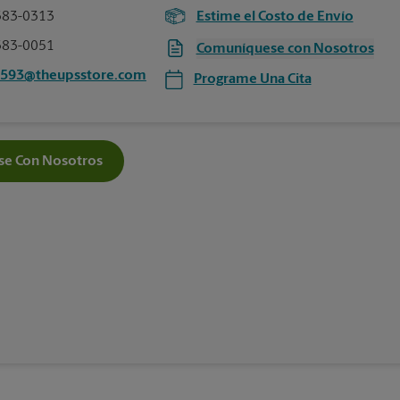
383-0313
Estime el Costo de Envío
383-0051
Comuníquese con Nosotros
2593@theupsstore.com
Programe Una Cita
e Con Nosotros