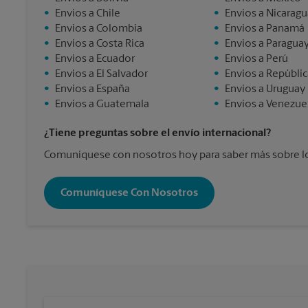
•
Envios a Chile
•
Envios a Nicaragu
•
Envios a Colombia
•
Envios a Panamá
•
Envios a Costa Rica
•
Envios a Paragua
•
Envios a Ecuador
•
Envios a Perú
•
Envios a El Salvador
•
Envios a Repúbli
•
Envios a España
•
Envios a Uruguay
•
Envios a Guatemala
•
Envios a Venezue
¿Tiene preguntas sobre el envío internacional?
Comuníquese con nosotros hoy para saber más sobre los
Comuníquese Con Nosotros