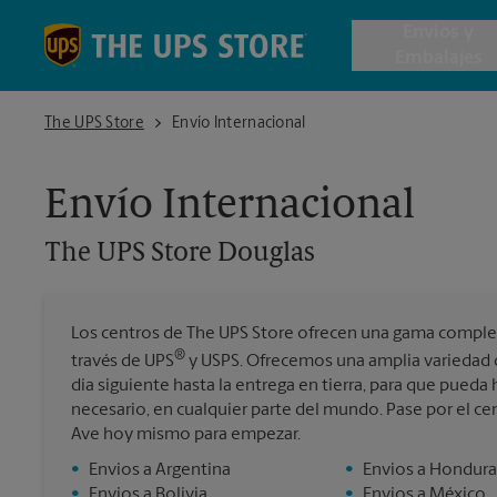
Skip to content
Return to Nav
Envios y
Embalajes
The UPS Store Douglas
The UPS Store
Envío Internacional
Envío de 
Envío Internacional
Cajas de 
The UPS Store
Douglas
Servicios 
Los centros de The UPS Store ofrecen una gama completa
Envío Inte
®
través de UPS
y USPS. Ofrecemos una amplia variedad d
día siguiente hasta la entrega en tierra, para que pueda
necesario, en cualquier parte del mundo. Pase por el c
Ave hoy mismo para empezar.
Todos los
•
Envios a Argentina
•
Envios a Hondura
•
Envios a Bolivia
•
Envios a México