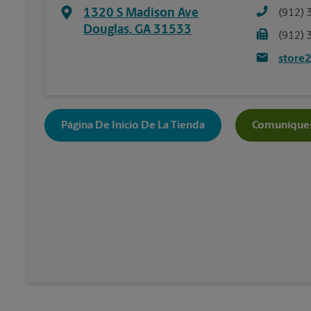
1320 S Madison Ave
(912) 
Douglas
,
GA
31533
(912) 
store
Página De Inicio De La Tienda
Comuníques