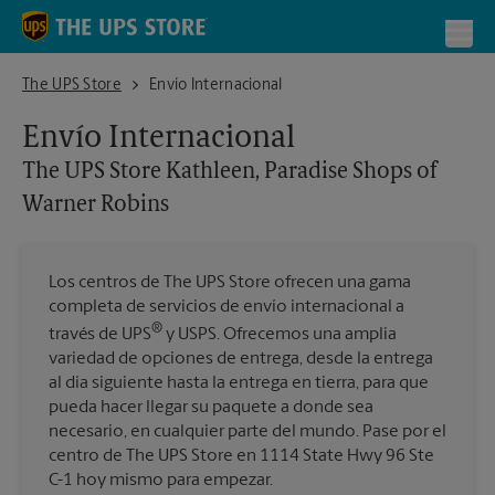
Skip to content
Return to Nav
Toggl
The UPS Store Kathleen, Paradise Shops of Warner Robins
The UPS Store
Envío Internacional
Envío Internacional
The UPS Store
Kathleen, Paradise Shops of
Warner Robins
Los centros de The UPS Store ofrecen una gama
completa de servicios de envío internacional a
®
través de UPS
y USPS. Ofrecemos una amplia
variedad de opciones de entrega, desde la entrega
al día siguiente hasta la entrega en tierra, para que
pueda hacer llegar su paquete a donde sea
necesario, en cualquier parte del mundo. Pase por el
centro de The UPS Store en 1114 State Hwy 96 Ste
C-1 hoy mismo para empezar.