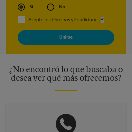
Sí
No
Acepto los Términos y Condiciones
Al registrarse, acepta recibir correos electrónicos de The UPS
Store con noticias, ofertas especiales, promociones y mensajes
adaptados a sus intereses. Puede darse de baja en cualquier
momento. Para más información, consulte nuestra política de
privacidad. Los centros están bajo la titularidad y la gestión
independiente de franquiciados. Varias ofertas pueden estar
disponibles solo en algunos centros participantes. Para más
información, contacte al centro The UPS Store en su ciudad.
¿No encontró lo que buscaba o
desea ver qué más ofrecemos?