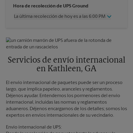
Miércoles
6:00 PM
Hora de recolección de UPS Ground
Jueves
6:00 PM
La última recolección de hoy es a las 6:00 PM
Viernes
6:00 PM
Sábado
12:00 PM
Miércoles
6:00 PM
Domingo
Sin Recolección
Jueves
6:00 PM
Lunes
6:00 PM
Viernes
6:00 PM
Martes
6:00 PM
Sábado
Sin Recolección
Domingo
Sin Recolección
Servicios de envío internacional
Lunes
6:00 PM
en Kathleen, GA
Martes
6:00 PM
El envío internacional de paquetes puede ser un proceso
largo, que implica papeleo, aranceles y reglamentos.
Déjenos ayudar. Entendemos los pormenores del envío
internacional, incluidas las normas y reglamentos
aduaneros. Déjenos encargarnos de los detalles; somos los
expertos en envíos internacionales de su vecindario.
Envío internacional de UPS: