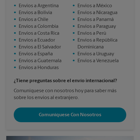
•
Envios a Argentina
•
Envios a México
•
Envios a Bolivia
•
Envios a Nicaragua
•
Envios a Chile
•
Envios a Panamá
•
Envios a Colombia
•
Envios a Paraguay
•
Envios a Costa Rica
•
Envios a Perú
•
Envios a Ecuador
•
Envios a República
•
Envios a El Salvador
Dominicana
•
Envios a España
•
Envios a Uruguay
•
Envios a Guatemala
•
Envios a Venezuela
•
Envios a Honduras
¿Tiene preguntas sobre el envío internacional?
Comuníquese con nosotros hoy para saber más
sobre los envíos al extranjero.
Comuníquese Con Nosotros