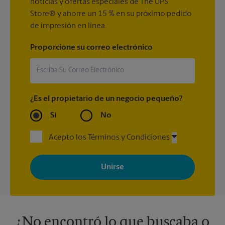
noticias y ofertas especiales de The UPS
Store® y ahorre un 15 % en su próximo pedido
de impresión en línea.
Proporcione su correo electrónico
¿Es el propietario de un negocio pequeño?
Sí
No
Acepto los Términos y Condiciones
Al registrarse, acepta recibir correos electrónicos de The UPS
Store con noticias, ofertas especiales, promociones y mensajes
adaptados a sus intereses. Puede darse de baja en cualquier
momento. Para más información, consulte nuestra política de
privacidad. Los centros están bajo la titularidad y la gestión
independiente de franquiciados. Varias ofertas pueden estar
disponibles solo en algunos centros participantes. Para más
información, contacte al centro The UPS Store en su ciudad.
¿No encontró lo que buscaba o