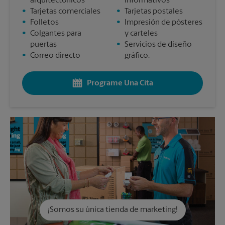
arquitectónicos
informativos
•
Tarjetas comerciales
•
Tarjetas postales
•
Folletos
•
Impresión de pósteres
•
Colgantes para
y carteles
puertas
•
Servicios de diseño
•
Correo directo
gráfico.
Programe Una Cita
¡Somos su única tienda de marketing!