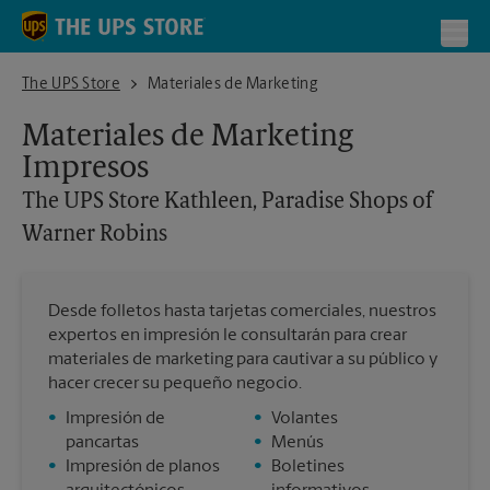
Skip to content
Return to Nav
Toggl
The UPS Store Kathleen, Paradise Shops of Warner Robins
The UPS Store
Materiales de Marketing
Materiales de Marketing
Impresos
The UPS Store
Kathleen, Paradise Shops of
Warner Robins
Desde folletos hasta tarjetas comerciales, nuestros
expertos en impresión le consultarán para crear
materiales de marketing para cautivar a su público y
hacer crecer su pequeño negocio.
•
Impresión de
•
Volantes
pancartas
•
Menús
•
Impresión de planos
•
Boletines