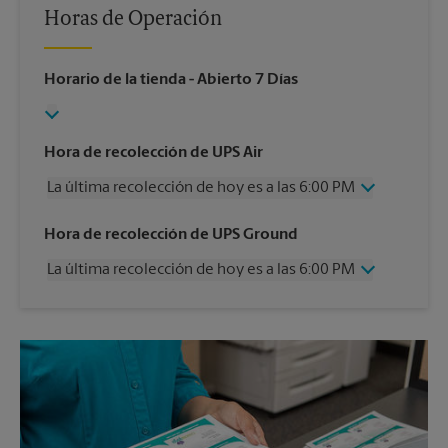
Horas de Operación
Horario de la tienda
- Abierto 7 Días
Hora de recolección de UPS Air
La última recolección de hoy es a las 6:00 PM
Miércoles
6:00 PM
Hora de recolección de UPS Ground
Jueves
6:00 PM
La última recolección de hoy es a las 6:00 PM
Viernes
6:00 PM
Sábado
12:00 PM
Miércoles
6:00 PM
Domingo
Sin Recolección
Jueves
6:00 PM
Lunes
6:00 PM
Viernes
6:00 PM
Martes
6:00 PM
Sábado
Sin Recolección
Domingo
Sin Recolección
Lunes
6:00 PM
Martes
6:00 PM