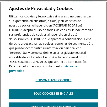
¿Qué clase de archivos (por ejemplo, PDF, JPEG)
debo usar para enviar a imprimir documentos en
Ajustes de Privacidad y Cookies
la sucursal de Villa Rica?
Utilizamos cookies y tecnologías similares para personalizar
su experiencia en nuestro(s) sitio(s) y en los sitios de
nuestros socios. Al hacer clic en "ACCEPTAR TODAS LAS
¿Puedo terminar un trabajo de impresión
COOKIES", acepta el uso de todas las cookies. Puede cambiar
(laminado, encuadernado o engrapado) en la
sus preferencias de cookies al hacer clic en el botón
sucursal ubicada en 606 61 Hwy?
"PERSONALIZAR COOKIES" que aparece a continuación. Tiene
derecho a desactivar las cookies, como las de segmentación,
que pueden "compartir" su información personal con
¿La sucursal de Villa Rica ofrece servicios de
"terceros" (tal y como se define en la lesgislación estatal
impresión de gran formato como pancartas,
aplicable de los Estados Unidos), al hacer clic en el botón
"SOLO COOKIES ESENCIALES" que aparece a continuación.
carteles o planos?
Para más información, consulte nuestro
Aviso de
privacidad
PERSONALIZAR COOKIES
SOLO COOKIES ESENCIALES
Copyright © 1994-
2026
.
The UPS Store
|
Aviso de Privacidad
|
Términos de Uso del Sitio Web
|
Contraste Alto