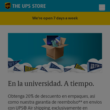
Skip to content
Return to Nav
Toggl
We're open 7 days a week
En la universidad. A tiempo.
Obtenga 20% de descuento en empaques, así
como nuestra garantía de reembolso** en envíos
con UPS® Air shipping, exclusivamente en