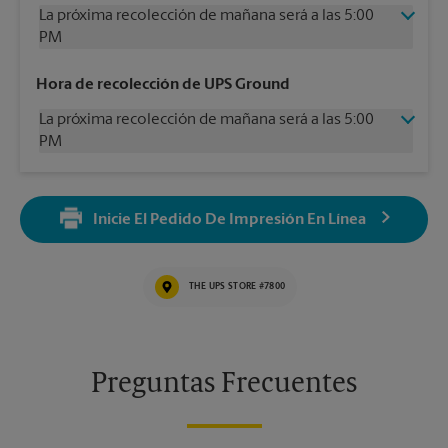
La próxima recolección de mañana será a las 5:00
PM
Domingo
Sin Recolección
Hora de recolección de UPS Ground
Lunes
5:00 PM
La próxima recolección de mañana será a las 5:00
Martes
5:00 PM
PM
Miércoles
5:00 PM
Jueves
5:00 PM
Domingo
Sin Recolección
Viernes
5:00 PM
Lunes
5:00 PM
Sábado
3:00 PM
Inicie El Pedido De Impresión En Línea
Martes
5:00 PM
Miércoles
5:00 PM
Jueves
5:00 PM
THE UPS STORE #7800
Viernes
5:00 PM
Sábado
3:00 PM
Preguntas Frecuentes