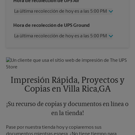
Hora de recolección de UPS Air
La última recolección de hoy es a las 5:00 PM
Miércoles
5:00 PM
Hora de recolección de UPS Ground
Jueves
5:00 PM
La última recolección de hoy es a las 5:00 PM
Viernes
5:00 PM
Sábado
3:00 PM
Miércoles
5:00 PM
Domingo
Sin Recolección
Jueves
5:00 PM
Lunes
5:00 PM
Viernes
5:00 PM
Martes
5:00 PM
Sábado
3:00 PM
Domingo
Sin Recolección
Impresión Rápida, Proyectos y
Lunes
5:00 PM
Copias en Villa Rica,GA
Martes
5:00 PM
¡Su recurso de copias y documentos en línea o
en la tienda!
Pase por nuestra tienda hoy y copiaremos sus
documentos mientras espera. ¿No tiene tiempo para