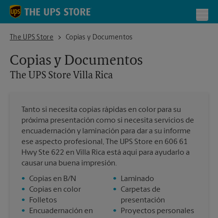
Skip to content
Return to Nav
Toggl
The UPS Store Villa Rica
The UPS Store
Copias y Documentos
Copias y Documentos
The UPS Store
Villa Rica
Tanto si necesita copias rápidas en color para su
próxima presentación como si necesita servicios de
encuadernación y laminación para dar a su informe
ese aspecto profesional, The UPS Store en 606 61
Hwy Ste 622 en Villa Rica está aquí para ayudarlo a
causar una buena impresión.
•
Copias en B/N
•
Laminado
•
Copias en color
•
Carpetas de
•
Folletos
presentación
•
Encuadernación en
•
Proyectos personales