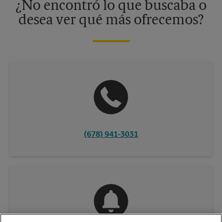
¿No encontró lo que buscaba o
desea ver qué más ofrecemos?
(678) 941-3031