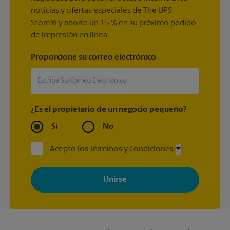
noticias y ofertas especiales de The UPS
Store® y ahorre un 15 % en su próximo pedido
de impresión en línea.
Proporcione su correo electrónico
¿Es el propietario de un negocio pequeño?
Sí
No
Acepto los Términos y Condiciones
Al registrarse, acepta recibir correos electrónicos de The UPS
Store con noticias, ofertas especiales, promociones y mensajes
adaptados a sus intereses. Puede darse de baja en cualquier
momento. Para más información, consulte nuestra política de
privacidad. Los centros están bajo la titularidad y la gestión
independiente de franquiciados. Varias ofertas pueden estar
disponibles solo en algunos centros participantes. Para más
información, contacte al centro The UPS Store en su ciudad.