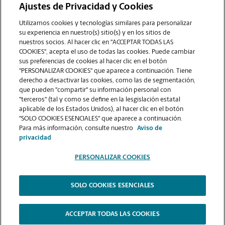
Ajustes de Privacidad y Cookies
COMUNÍQUESE CON NOSOTROS
Utilizamos cookies y tecnologías similares para personalizar
su experiencia en nuestro(s) sitio(s) y en los sitios de
nuestros socios. Al hacer clic en "ACCEPTAR TODAS LAS
COOKIES", acepta el uso de todas las cookies. Puede cambiar
sus preferencias de cookies al hacer clic en el botón
"PERSONALIZAR COOKIES" que aparece a continuación. Tiene
derecho a desactivar las cookies, como las de segmentación,
que pueden "compartir" su información personal con
"terceros" (tal y como se define en la lesgislación estatal
aplicable de los Estados Unidos), al hacer clic en el botón
"SOLO COOKIES ESENCIALES" que aparece a continuación.
VER LA PÁGINA DE LA TIENDA
Para más información, consulte nuestro
Aviso de
privacidad
PERSONALIZAR COOKIES
SOLO COOKIES ESENCIALES
Copyright © 1994-
2026
.
The UPS Store
|
Aviso de Privacidad
|
Términos de Uso del Sitio Web
|
Contraste Alto
ACCEPTAR TODAS LAS COOKIES
PERSONALIZAR COOKIES