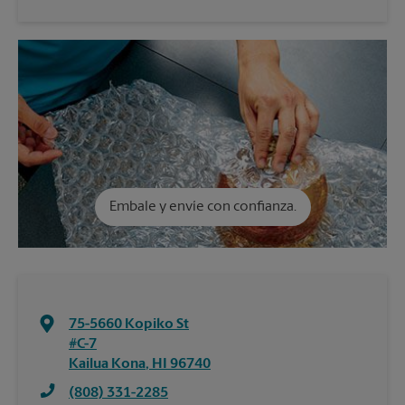
Embale y envíe con confianza.
75-5660 Kopiko St
#C-7
Kailua Kona
,
HI
96740
(808) 331-2285