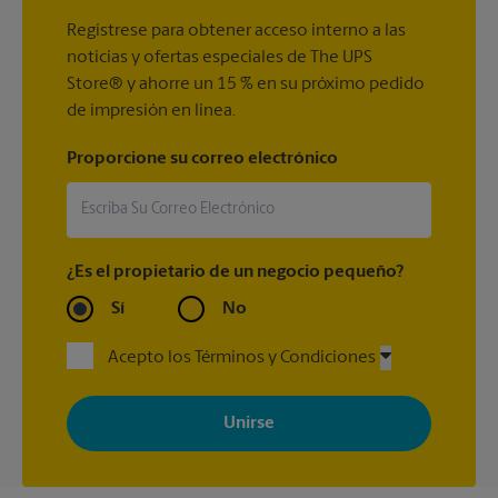
Regístrese para obtener acceso interno a las
noticias y ofertas especiales de The UPS
Store® y ahorre un 15 % en su próximo pedido
de impresión en línea.
Proporcione su correo electrónico
¿Es el propietario de un negocio pequeño?
Sí
No
Acepto los Términos y Condiciones
Al registrarse, acepta recibir correos electrónicos de The UPS
Store con noticias, ofertas especiales, promociones y mensajes
adaptados a sus intereses. Puede darse de baja en cualquier
momento. Para más información, consulte nuestra política de
privacidad. Los centros están bajo la titularidad y la gestión
independiente de franquiciados. Varias ofertas pueden estar