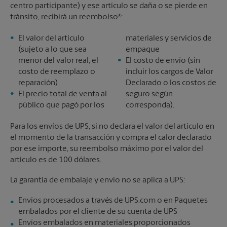
centro participante) y ese artículo se daña o se pierde en
tránsito, recibirá un reembolso*:
El valor del artículo
materiales y servicios de
(sujeto a lo que sea
empaque
menor del valor real, el
El costo de envío (sin
costo de reemplazo o
incluir los cargos de Valor
reparación)
Declarado o los costos de
El precio total de venta al
seguro según
público que pagó por los
corresponda).
Para los envíos de UPS, si no declara el valor del artículo en
el momento de la transacción y compra el calor declarado
por ese importe, su reembolso máximo por el valor del
artículo es de 100 dólares.
La garantía de embalaje y envío no se aplica a UPS:
Envíos procesados a través de UPS.com o en Paquetes
embalados por el cliente de su cuenta de UPS
Envíos embalados en materiales proporcionados