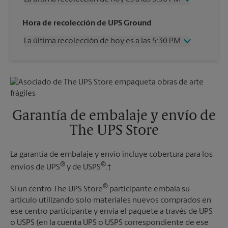
Miércoles
5:30 PM
Hora de recolección de UPS Ground
Jueves
5:30 PM
La última recolección de hoy es a las 5:30 PM
Viernes
5:30 PM
Sábado
Sin Recolección
Miércoles
5:30 PM
Domingo
Sin Recolección
Jueves
5:30 PM
Lunes
5:30 PM
Viernes
5:30 PM
Martes
5:30 PM
Sábado
Sin Recolección
Domingo
Sin Recolección
Garantía de embalaje y envío de
Lunes
5:30 PM
The UPS Store
Martes
5:30 PM
La garantía de embalaje y envío incluye cobertura para los
®
®
envíos de UPS
y de USPS
.†
®
Si un centro The UPS Store
participante embala su
artículo utilizando solo materiales nuevos comprados en
ese centro participante y envía el paquete a través de UPS
o USPS (en la cuenta UPS o USPS correspondiente de ese