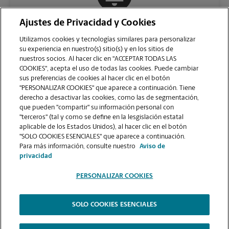
Ajustes de Privacidad y Cookies
COMUNÍQUESE CON NOSOTROS
Utilizamos cookies y tecnologías similares para personalizar
su experiencia en nuestro(s) sitio(s) y en los sitios de
nuestros socios. Al hacer clic en "ACCEPTAR TODAS LAS
COOKIES", acepta el uso de todas las cookies. Puede cambiar
sus preferencias de cookies al hacer clic en el botón
"PERSONALIZAR COOKIES" que aparece a continuación. Tiene
derecho a desactivar las cookies, como las de segmentación,
que pueden "compartir" su información personal con
"terceros" (tal y como se define en la lesgislación estatal
aplicable de los Estados Unidos), al hacer clic en el botón
"SOLO COOKIES ESENCIALES" que aparece a continuación.
VER LA PÁGINA DE LA TIENDA
Para más información, consulte nuestro
Aviso de
privacidad
PERSONALIZAR COOKIES
SOLO COOKIES ESENCIALES
Copyright © 1994-
2026
.
The UPS Store
|
Aviso de Privacidad
|
Términos de Uso del Sitio Web
|
Contraste Alto