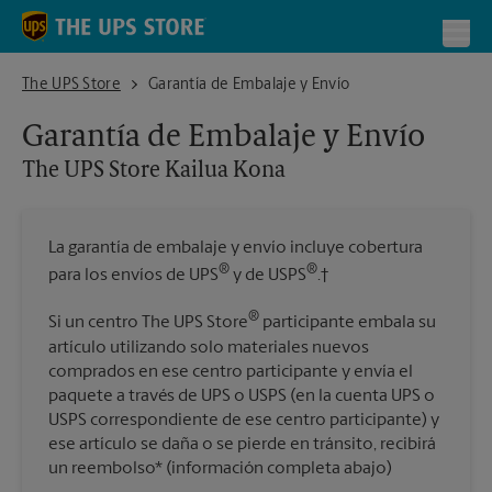
Skip to content
Return to Nav
Toggl
The UPS Store Kailua Kona
The UPS Store
Garantía de Embalaje y Envío
Garantía de Embalaje y Envío
The UPS Store
Kailua Kona
La garantía de embalaje y envío incluye cobertura
®
®
para los envíos de UPS
y de USPS
.†
®
Si un centro The UPS Store
participante embala su
artículo utilizando solo materiales nuevos
comprados en ese centro participante y envía el
paquete a través de UPS o USPS (en la cuenta UPS o
USPS correspondiente de ese centro participante) y
ese artículo se daña o se pierde en tránsito, recibirá
un reembolso* (información completa abajo)