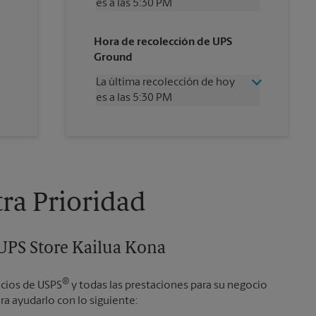
es a las 5:30 PM
Miércoles
5:30 PM
Hora de recolección de UPS
Jueves
5:30 PM
Ground
Viernes
5:30 PM
Sábado
Sin Recolección
La última recolección de hoy
Domingo
Sin Recolección
es a las 5:30 PM
Lunes
5:30 PM
Martes
5:30 PM
Miércoles
5:30 PM
Jueves
5:30 PM
Viernes
5:30 PM
Sábado
Sin Recolección
Domingo
Sin Recolección
tra Prioridad
Lunes
5:30 PM
Martes
5:30 PM
 UPS Store Kailua Kona
®
icios de USPS
y todas las prestaciones para su negocio
a ayudarlo con lo siguiente: