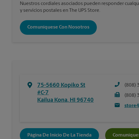
Nuestros cordiales asociados pueden responder cualqu
y servicios postales en The UPS Store.
Comuníquese Con Nosotros
75-5660 Kopiko St
(808) 
#C-7
(808) 
Kailua Kona
,
HI
96740
store
Página De Inicio De La Tienda
Comuníques