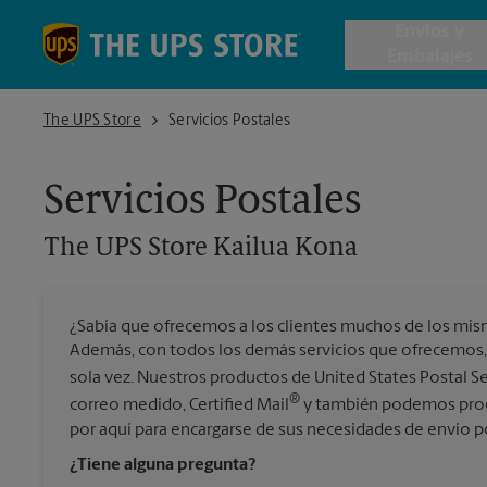
Skip to content
Return to Nav
Envios y
Embalajes
The UPS Store Kailua Kona
The UPS Store
Servicios Postales
Envío de 
Servicios Postales
Cajas de 
The UPS Store
Kailua Kona
Servicios 
¿Sabía que ofrecemos a los clientes muchos de los mis
Envío Inte
Además, con todos los demás servicios que ofrecemos,
sola vez. Nuestros productos de United States Postal S
®
correo medido, Certified Mail
y también podemos proce
por aquí para encargarse de sus necesidades de envío p
Todos los
¿Tiene alguna pregunta?