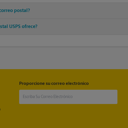
correo postal?
franqueo adecuado a un asociado en este centro de The UPS Store y 
stal USPS ofrece?
®
®
®
 postales, Priority Mail
, Priority Mail Express
, First-Class Mail
, 
®
®
a Mail
, Entrega del correo postal del ejército, Parcel Select
, Global
®
®
®
iority Mail International
, First-Class Mail
International
, USPS Trac
®
rtified Mail
y acuse de recibo.
Proporcione su correo electrónico
®