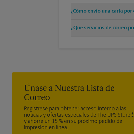
¿Cómo envío una carta por 
Solo entregue su sobre con el 
¿Qué servicios de correo po
resto.
Ofrecemos correo medido, sellos
®
Door Direct Mail - Retail
, Medi
®
Mail Express International
, Pr
de los servicios de paquetes), Ce
Únase a Nuestra Lista de
Correo
Regístrese para obtener acceso interno a las
noticias y ofertas especiales de The UPS Store
y ahorre un 15 % en su próximo pedido de
impresión en línea.