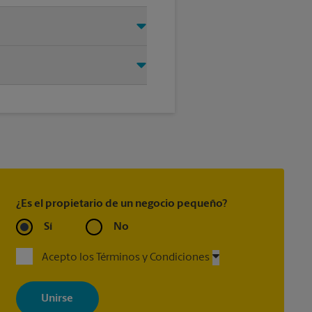
permítanos encargarnos del
®
Every Door Direct Mail
, Every
®
 Express Guaranteed
, Priority
®
king
(incluido con la mayoría
¿Es el propietario de un negocio pequeño?
Sí
No
Acepto los Términos y Condiciones
Al registrarse, acepta recibir correos electrónicos de The UPS Store
con noticias, ofertas especiales, promociones y mensajes
adaptados a sus intereses. Puede darse de baja en cualquier