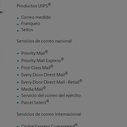
®
Productos USPS
Correo medido
Franqueo
Sellos
Servicios de correo nacional
®
Priority Mail
®
Priority Mail Express
®
First-Class Mail
®
Every Door Direct Mail
®
Every Door Direct Mail - Retail
®
Media Mail
Servicio del correo del ejército
®
Parcel Select
Servicios de correo internacional
®
Global Express Guaranteed