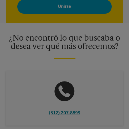
Store con noticias, ofertas especiales, promociones y mensajes
adaptados a sus intereses. Puede darse de baja en cualquier
momento. Para más información, consulte nuestra política de
privacidad. Los centros están bajo la titularidad y la gestión
independiente de franquiciados. Varias ofertas pueden estar
disponibles solo en algunos centros participantes. Para más
información, contacte al centro The UPS Store en su ciudad.
¿No encontró lo que buscaba o
desea ver qué más ofrecemos?
(312) 207-8899