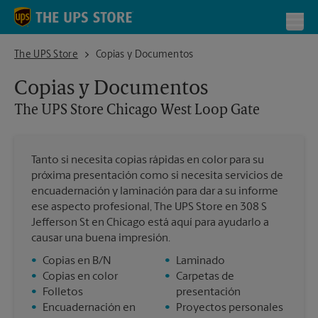
Skip to content
Return to Nav
Toggl
The UPS Store Chicago West Loop Gate
The UPS Store
Copias y Documentos
Copias y Documentos
The UPS Store
Chicago West Loop Gate
Tanto si necesita copias rápidas en color para su
próxima presentación como si necesita servicios de
encuadernación y laminación para dar a su informe
ese aspecto profesional, The UPS Store en 308 S
Jefferson St en Chicago está aquí para ayudarlo a
causar una buena impresión.
•
Copias en B/N
•
Laminado
•
Copias en color
•
Carpetas de
•
Folletos
presentación
•
Encuadernación en
•
Proyectos personales