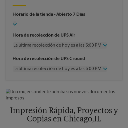
Horario de la tienda
- Abierto 7 Días
Hora de recolección de UPS Air
La última recolección de hoy es a las 6:00 PM
Miércoles
6:00 PM
Hora de recolección de UPS Ground
Jueves
6:00 PM
La última recolección de hoy es a las 6:00 PM
Viernes
6:00 PM
Sábado
2:00 PM
Miércoles
6:00 PM
Domingo
Sin Recolección
Jueves
6:00 PM
Lunes
6:00 PM
Viernes
6:00 PM
Martes
6:00 PM
Sábado
2:00 PM
Domingo
Sin Recolección
Impresión Rápida, Proyectos y
Lunes
6:00 PM
Copias en Chicago,IL
Martes
6:00 PM