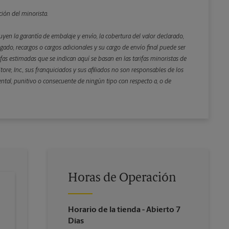
Atrás
ción del minorista.
yen la garantía de embalaje y envío, la cobertura del valor declarado,
gado, recargos o cargos adicionales y su cargo de envío final puede ser
rifas estimadas que se indican aquí se basan en las tarifas minoristas de
ore, Inc., sus franquiciados y sus afiliados no son responsables de los
ental, punitivo o consecuente de ningún tipo con respecto a, o de
Horas de Operación
Horario de la tienda
- Abierto 7
Días