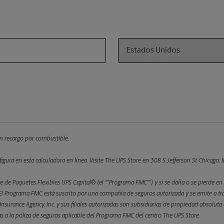
Country
 un recargo por combustible.
figura en esta calculadora en línea.
Visite The UPS Store en 308 S Jefferson St Chicago, IL
 de Paquetes Flexibles UPS Capital® (el ""Programa FMC"") y si se daña o se pierde en 
 Programa FMC está suscrito por una compañía de seguros autorizada y se emite a trav
l Insurance Agency, Inc. y sus filiales autorizadas son subsidiarias de propiedad absolu
etas a la póliza de seguros aplicable del Programa FMC del centro The UPS Store.