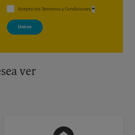
Acepto los Términos y Condiciones
Al registrarse, acepta recibir correos electrónicos de The UPS Store
con noticias, ofertas especiales, promociones y mensajes
adaptados a sus intereses. Puede darse de baja en cualquier
momento. Para más información, consulte nuestra política de
privacidad. Los centros están bajo la titularidad y la gestión
independiente de franquiciados. Varias ofertas pueden estar
disponibles solo en algunos centros participantes. Para más
información, contacte al centro The UPS Store en su ciudad.
sea ver