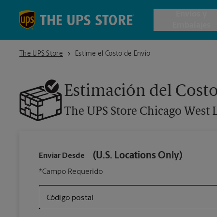
Skip to content
Return to Nav
Envios y
Embalajes
The UPS Store Chicago West Loop Gate
The UPS Store
Estime el Costo de Envío
Envío de 
Estimación del Costo
Cajas de 
The UPS Store
Chicago West 
Servicios 
Envío Inte
(U.S. Locations Only)
Enviar Desde
*Campo Requerido
Todos los
Código postal