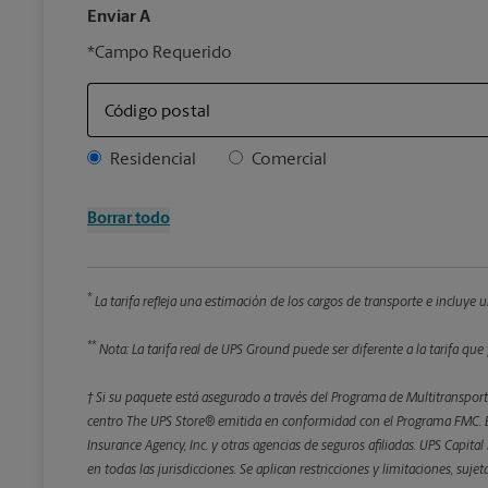
Enviar A
*Campo Requerido
Código postal
Address Type
Residencial
Comercial
Borrar todo
*
La tarifa refleja una estimación de los cargos de transporte e incluye
**
Nota: La tarifa real de UPS Ground puede ser diferente a la tarifa que 
† Si su paquete está asegurado a través del Programa de Multitransporte
centro The UPS Store® emitida en conformidad con el Programa FMC. El
Insurance Agency, Inc. y otras agencias de seguros afiliadas. UPS Capita
en todas las jurisdicciones. Se aplican restricciones y limitaciones, suj