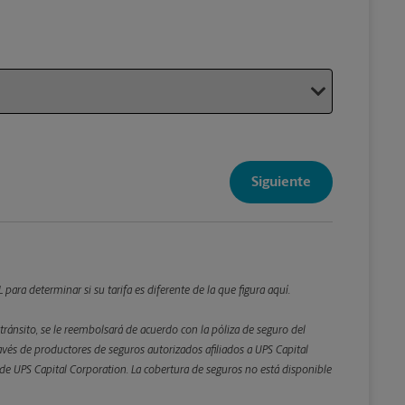
Su paque
Siguiente
artículos.
Detalles d
*Campo Re
 para determinar si su tarifa es diferente de la que figura aquí.
Redondee lo
tránsito, se le reembolsará de acuerdo con la póliza de seguro del
és de productores de seguros autorizados afiliados a UPS Capital
Peso
ta de UPS Capital Corporation. La cobertura de seguros no está disponible