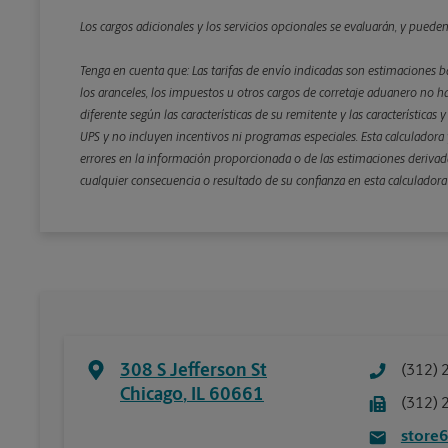
Los cargos adicionales y los servicios opcionales se evaluarán, y puede
Tenga en cuenta que: Las tarifas de envío indicadas son estimaciones b
los aranceles, los impuestos u otros cargos de corretaje aduanero no ha
diferente según las características de su remitente y las características
UPS y no incluyen incentivos ni programas especiales. Esta calculadora y
errores en la información proporcionada o de las estimaciones derivada
cualquier consecuencia o resultado de su confianza en esta calculadora
308 S Jefferson St
(312) 
Chicago
,
IL
60661
(312) 
store