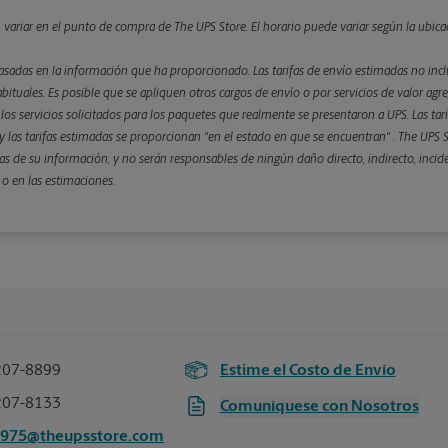
n variar en el punto de compra de The UPS Store. El horario puede variar según la ubica
asadas en la información que ha proporcionado. Las tarifas de envío estimadas no inclu
bituales. Es posible que se apliquen otros cargos de envío o por servicios de valor agre
 y los servicios solicitados para los paquetes que realmente se presentaron a UPS. Las ta
 las tarifas estimadas se proporcionan "en el estado en que se encuentran" . The UPS St
s de su información, y no serán responsables de ningún daño directo, indirecto, incid
 o en las estimaciones.
207-8899
Estime el Costo de Envío
207-8133
Comuníquese con Nosotros
6975@theupsstore.com