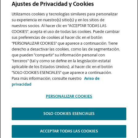
Ajustes de Privacidad y Cookies
COMUNÍQUESE CON NOSOTROS
Utilizamos cookies y tecnologías similares para personalizar
su experiencia en nuestro(s) sitio(s) y en los sitios de
nuestros socios. Al hacer clic en "ACCEPTAR TODAS LAS
COOKIES", acepta el uso de todas las cookies. Puede cambiar
sus preferencias de cookies al hacer clic en el botón
"PERSONALIZAR COOKIES" que aparece a continuación. Tiene
derecho a desactivar las cookies, como las de segmentación,
que pueden "compartir" su información personal con
"terceros" (tal y como se define en la lesgislación estatal
aplicable de los Estados Unidos), al hacer clic en el botón
"SOLO COOKIES ESENCIALES" que aparece a continuación.
VER LA PÁGINA DE LA TIENDA
Para más información, consulte nuestro
Aviso de
privacidad
PERSONALIZAR COOKIES
SOLO COOKIES ESENCIALES
Copyright © 1994-
2026
.
The UPS Store
|
Aviso de Privacidad
|
Términos de Uso del Sitio Web
|
Contraste Alto
ACCEPTAR TODAS LAS COOKIES
PERSONALIZAR COOKIES