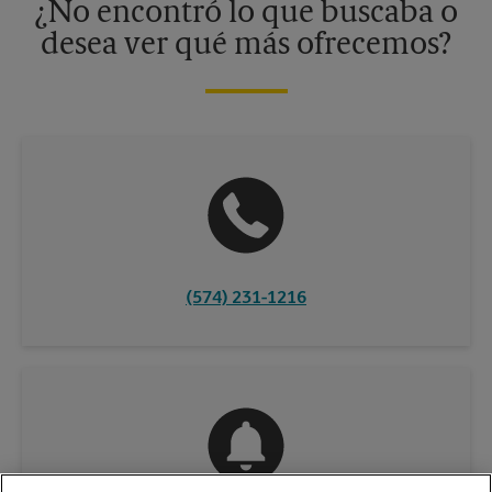
¿No encontró lo que buscaba o
desea ver qué más ofrecemos?
(574) 231-1216