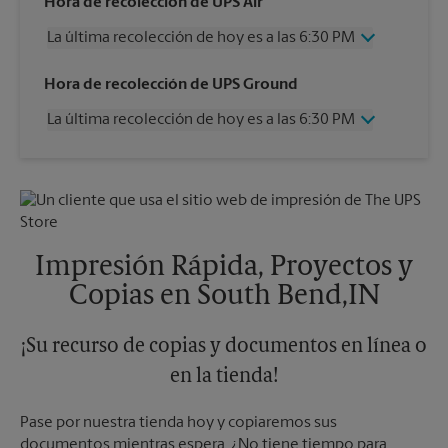
Hora de recolección de UPS Air
La última recolección de hoy es a las 6:30 PM
Miércoles
6:30 PM
Hora de recolección de UPS Ground
Jueves
6:30 PM
La última recolección de hoy es a las 6:30 PM
Viernes
6:30 PM
Sábado
1:00 PM
Miércoles
6:30 PM
Domingo
Sin Recolección
Jueves
6:30 PM
Lunes
6:30 PM
Viernes
6:30 PM
Martes
6:30 PM
Sábado
2:30 PM
Domingo
Sin Recolección
Impresión Rápida, Proyectos y
Lunes
6:30 PM
Copias en South Bend,IN
Martes
6:30 PM
¡Su recurso de copias y documentos en línea o
en la tienda!
Pase por nuestra tienda hoy y copiaremos sus
documentos mientras espera. ¿No tiene tiempo para