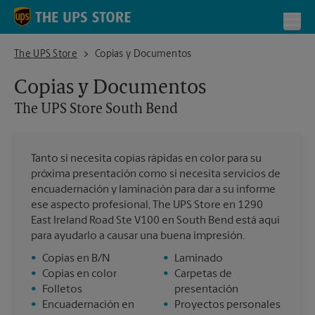
Skip to content
Return to Nav
Toggl
The UPS Store South Bend
The UPS Store
Copias y Documentos
Copias y Documentos
The UPS Store
South Bend
Tanto si necesita copias rápidas en color para su
próxima presentación como si necesita servicios de
encuadernación y laminación para dar a su informe
ese aspecto profesional, The UPS Store en 1290
East Ireland Road Ste V100 en South Bend está aquí
para ayudarlo a causar una buena impresión.
•
Copias en B/N
•
Laminado
•
Copias en color
•
Carpetas de
•
Folletos
presentación
•
Encuadernación en
•
Proyectos personales