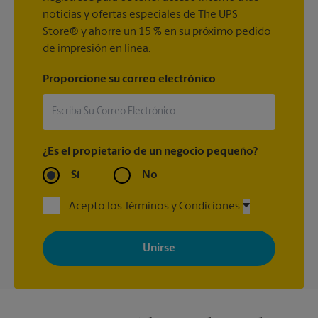
noticias y ofertas especiales de The UPS
Store® y ahorre un 15 % en su próximo pedido
de impresión en línea.
Proporcione su correo electrónico
¿Es el propietario de un negocio pequeño?
Sí
No
Acepto los Términos y Condiciones
Al registrarse, acepta recibir correos electrónicos de The UPS
Store con noticias, ofertas especiales, promociones y mensajes
adaptados a sus intereses. Puede darse de baja en cualquier
momento. Para más información, consulte nuestra política de
privacidad. Los centros están bajo la titularidad y la gestión
independiente de franquiciados. Varias ofertas pueden estar
disponibles solo en algunos centros participantes. Para más
información, contacte al centro The UPS Store en su ciudad.