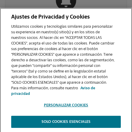
Ajustes de Privacidad y Cookies
COMUNÍQUESE CON NOSOTROS
Utilizamos cookies y tecnologías similares para personalizar
su experiencia en nuestro(s) sitio(s) y en los sitios de
nuestros socios. Al hacer clic en "ACCEPTAR TODAS LAS
COOKIES", acepta el uso de todas las cookies. Puede cambiar
sus preferencias de cookies al hacer clic en el botón
"PERSONALIZAR COOKIES" que aparece a continuación. Tiene
derecho a desactivar las cookies, como las de segmentación,
que pueden "compartir" su información personal con
"terceros" (tal y como se define en la lesgislación estatal
aplicable de los Estados Unidos), al hacer clic en el botón
"SOLO COOKIES ESENCIALES" que aparece a continuación.
VER LA PÁGINA DE LA TIENDA
Para más información, consulte nuestro
Aviso de
privacidad
PERSONALIZAR COOKIES
SOLO COOKIES ESENCIALES
Copyright © 1994-
2026
.
The UPS Store
|
Aviso de Privacidad
|
Términos de Uso del Sitio Web
|