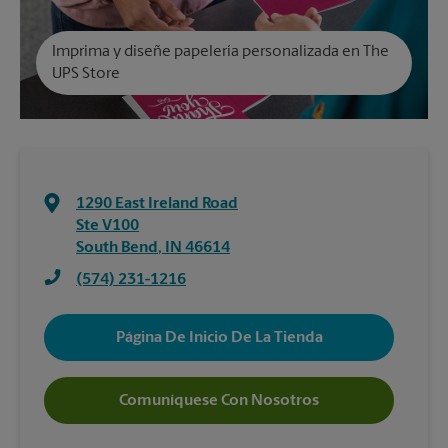
Imprima y diseñe papelería personalizada en The
UPS Store
1290 East Ireland Road
Ste V100
South Bend
,
IN
46614
(574) 231-1216
Página De Inicio De La Tienda
Comuníquese Con Nosotros