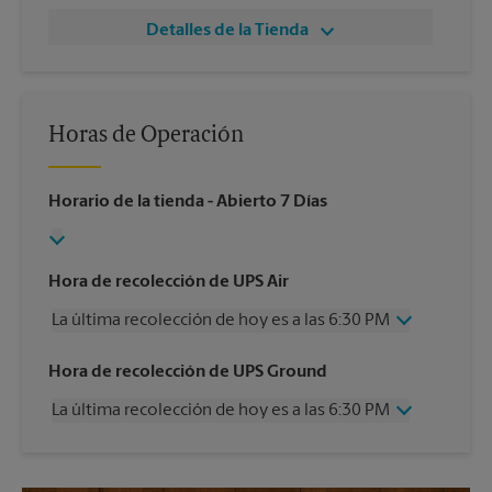
Detalles de la Tienda
Horas de Operación
Horario de la tienda
- Abierto 7 Días
Hora de recolección de UPS Air
La última recolección de hoy es a las 6:30 PM
Miércoles
6:30 PM
Hora de recolección de UPS Ground
Jueves
6:30 PM
La última recolección de hoy es a las 6:30 PM
Viernes
6:30 PM
Sábado
1:00 PM
Miércoles
6:30 PM
Domingo
Sin Recolección
Jueves
6:30 PM
Lunes
6:30 PM