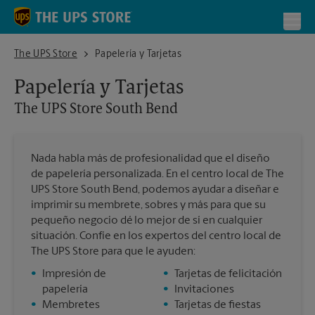
Skip to content
Return to Nav
Toggl
The UPS Store South Bend
The UPS Store
Papelería y Tarjetas
Papelería y Tarjetas
The UPS Store
South Bend
Nada habla más de profesionalidad que el diseño
de papelería personalizada. En el centro local de The
UPS Store South Bend, podemos ayudar a diseñar e
imprimir su membrete, sobres y más para que su
pequeño negocio dé lo mejor de sí en cualquier
situación. Confíe en los expertos del centro local de
The UPS Store para que le ayuden:
•
Impresión de
•
Tarjetas de felicitación
papelería
•
Invitaciones
•
Membretes
•
Tarjetas de fiestas