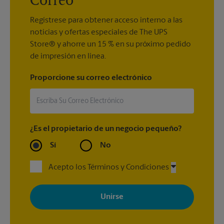
Correo
Regístrese para obtener acceso interno a las
noticias y ofertas especiales de The UPS
Store® y ahorre un 15 % en su próximo pedido
de impresión en línea.
Proporcione su correo electrónico
¿Es el propietario de un negocio pequeño?
Sí
No
Acepto los Términos y Condiciones
Al registrarse, acepta recibir correos electrónicos de The UPS
Store con noticias, ofertas especiales, promociones y mensajes
adaptados a sus intereses. Puede darse de baja en cualquier
momento. Para más información, consulte nuestra política de
privacidad. Los centros están bajo la titularidad y la gestión
independiente de franquiciados. Varias ofertas pueden estar