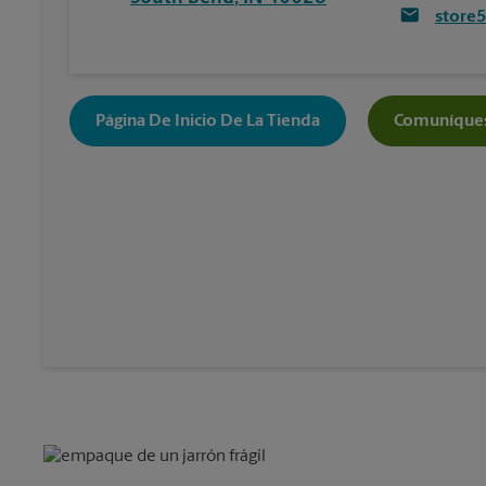
store
Página De Inicio De La Tienda
Comuníques