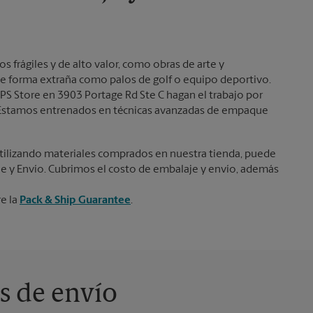
Martes
6:00 PM
frágiles y de alto valor, como obras de arte y
e forma extraña como palos de golf o equipo deportivo.
PS Store en 3903 Portage Rd Ste C hagan el trabajo por
s. Estamos entrenados en técnicas avanzadas de empaque
ilizando materiales comprados en nuestra tienda, puede
je y Envío. Cubrimos el costo de embalaje y envío, además
re la
Pack & Ship Guarantee
.
s de envío