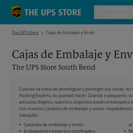
Skip to content
Return to Nav
Envios y
Embalajes
The UPS Store South Bend
The UPS Store
Cajas de Embalaje y Envío
Envío de 
Cajas de Embalaje y Env
Cajas de 
The UPS Store
South Bend
Servicios 
Cuando se trata de amortiguar y proteger sus cosas, no 
Envío Inte
Packing Experts no puedan hacer. Grande o pequeño, lo
artículos frágiles, nuestros expertos están entrenados
con nuestra Garantía de embalaje y envío, respaldamo
tranquilo.
Todos los
•
Garantía de embalaje y envío
ar
•
Embaladores expertos certificados
•
Ma