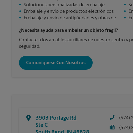
•
Soluciones personalizadas de embalaje
•
Su
•
Embalaje y envío de productos electrónicos
•
En
•
Embalaje y envío de antigüedades y obras de
•
En
¿Necesita ayuda para embalar un objeto frágil?
Contacte a los amables auxiliares de nuestro centro y 
seguridad.
Comuníquese Con Nosotros
3903 Portage Rd
(574) 
Ste C
(574) 
South Bend
,
IN
46628