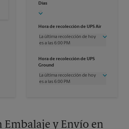
Días
Hora de recolección de UPS Air
La última recolección de hoy
es a las 6:00 PM
Miércoles
6:00 PM
Hora de recolección de UPS
Jueves
6:00 PM
Ground
Viernes
6:00 PM
Sábado
12:00 PM
La última recolección de hoy
Domingo
Sin Recolección
es a las 6:00 PM
Lunes
6:00 PM
Martes
6:00 PM
Miércoles
6:00 PM
Jueves
6:00 PM
Viernes
6:00 PM
Sábado
Sin Recolección
Domingo
Sin Recolección
n Embalaje y Envío en
Lunes
6:00 PM