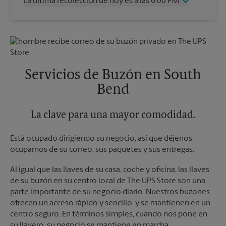
La última recolección de hoy es a las 6:00 PM
Viernes
6:00 PM
Sábado
12:00 PM
Miércoles
6:00 PM
Domingo
Sin Recolección
Jueves
6:00 PM
Lunes
6:00 PM
Viernes
6:00 PM
Martes
6:00 PM
Sábado
Sin Recolección
Domingo
Sin Recolección
Servicios de Buzón en South
Lunes
6:00 PM
Bend
Martes
6:00 PM
La clave para una mayor comodidad.
Está ocupado dirigiendo su negocio, así que déjenos
ocuparnos de su correo, sus paquetes y sus entregas.
Al igual que las llaves de su casa, coche y oficina, las llaves
de su buzón en su centro local de The UPS Store son una
parte importante de su negocio diario. Nuestros buzones
ofrecen un acceso rápido y sencillo, y se mantienen en un
centro seguro. En términos simples, cuando nos pone en
su llavero, su negocio se mantiene en marcha.