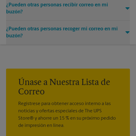
¿Pueden otras personas recibir correo en mi
buzón?
Puede añadir los nombres de las personas autorizadas a
¿Pueden otras personas recoger mi correo en mi
recibir correo en su buzón. Cada destinatario deberá
presentar dos formas válidas de identificación para
buzón?
completar el formulario PS 1583 obligatorio.
Sí. Puede permitir que otras personas recojan su correo
prestándoles la llave de su buzón. La posesión de la llave del
buzón se considerará una prueba válida de que el poseedor
de la llave está debidamente autorizado para retirar cualquier
contenido del buzón.
Únase a Nuestra Lista de
Correo
Regístrese para obtener acceso interno a las
noticias y ofertas especiales de The UPS
Store® y ahorre un 15 % en su próximo pedido
de impresión en línea.