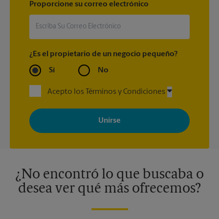
Proporcione su correo electrónico
¿Es el propietario de un negocio pequeño?
Sí
No
Acepto los Términos y Condiciones
Al registrarse, acepta recibir correos electrónicos de The UPS
Store con noticias, ofertas especiales, promociones y mensajes
adaptados a sus intereses. Puede darse de baja en cualquier
momento. Para más información, consulte nuestra política de
privacidad. Los centros están bajo la titularidad y la gestión
independiente de franquiciados. Varias ofertas pueden estar
disponibles solo en algunos centros participantes. Para más
información, contacte al centro The UPS Store en su ciudad.
¿No encontró lo que buscaba o
desea ver qué más ofrecemos?