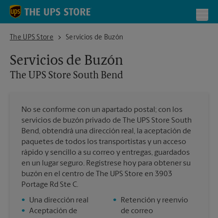
Skip to content
Return to Nav
Toggl
The UPS Store South Bend
The UPS Store
Servicios de Buzón
Servicios de Buzón
The UPS Store
South Bend
No se conforme con un apartado postal; con los
servicios de buzón privado de The UPS Store South
Bend, obtendrá una dirección real, la aceptación de
paquetes de todos los transportistas y un acceso
rápido y sencillo a su correo y entregas, guardados
en un lugar seguro. Regístrese hoy para obtener su
buzón en el centro de The UPS Store en 3903
Portage Rd Ste C.
•
Una dirección real
•
Retención y reenvío
•
Aceptación de
de correo