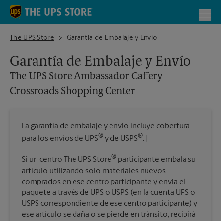
Skip to content
Return to Nav
Toggl
The UPS Store Ambassador Caffery | Crossroads Shopping Center
The UPS Store
Garantía de Embalaje y Envío
Garantía de Embalaje y Envío
The UPS Store
Ambassador Caffery |
Crossroads Shopping Center
La garantía de embalaje y envío incluye cobertura
®
®
para los envíos de UPS
y de USPS
.†
®
Si un centro The UPS Store
participante embala su
artículo utilizando solo materiales nuevos
comprados en ese centro participante y envía el
paquete a través de UPS o USPS (en la cuenta UPS o
USPS correspondiente de ese centro participante) y
ese artículo se daña o se pierde en tránsito, recibirá