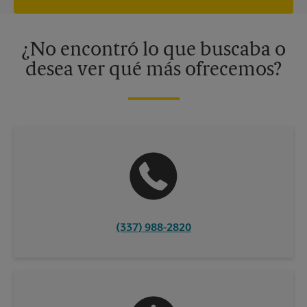
independiente de franquiciados. Varias ofertas pueden estar
disponibles solo en algunos centros participantes. Para más
información, contacte al centro The UPS Store en su ciudad.
¿No encontró lo que buscaba o
desea ver qué más ofrecemos?
(337) 988-2820