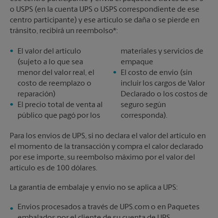
o USPS (en la cuenta UPS o USPS correspondiente de ese
centro participante) y ese artículo se daña o se pierde en
tránsito, recibirá un reembolso*:
El valor del artículo
materiales y servicios de
(sujeto a lo que sea
empaque
menor del valor real, el
El costo de envío (sin
costo de reemplazo o
incluir los cargos de Valor
reparación)
Declarado o los costos de
El precio total de venta al
seguro según
público que pagó por los
corresponda).
Para los envíos de UPS, si no declara el valor del artículo en
el momento de la transacción y compra el calor declarado
por ese importe, su reembolso máximo por el valor del
artículo es de 100 dólares.
La garantía de embalaje y envío no se aplica a UPS:
Envíos procesados a través de UPS.com o en Paquetes