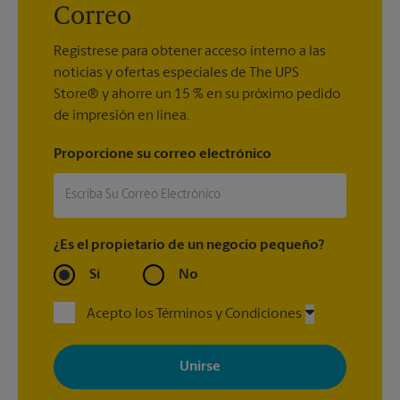
Correo
Regístrese para obtener acceso interno a las
noticias y ofertas especiales de The UPS
Store® y ahorre un 15 % en su próximo pedido
de impresión en línea.
Proporcione su correo electrónico
¿Es el propietario de un negocio pequeño?
Sí
No
Acepto los Términos y Condiciones
Al registrarse, acepta recibir correos electrónicos de The UPS
Store con noticias, ofertas especiales, promociones y mensajes
adaptados a sus intereses. Puede darse de baja en cualquier
momento. Para más información, consulte nuestra política de
privacidad. Los centros están bajo la titularidad y la gestión