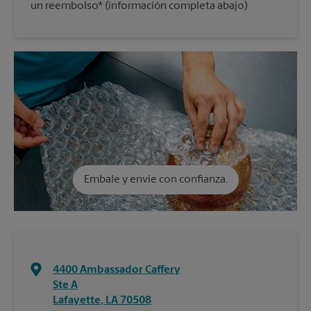
un reembolso* (información completa abajo)
Embale y envíe con confianza.
4400 Ambassador Caffery
Ste A
Lafayette
,
LA
70508