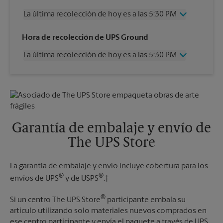
La última recolección de hoy es a las 5:30 PM
Miércoles
5:30 PM
Hora de recolección de UPS Ground
Jueves
5:30 PM
La última recolección de hoy es a las 5:30 PM
Viernes
5:30 PM
Sábado
1:00 PM
Miércoles
5:30 PM
Domingo
Sin Recolección
Jueves
5:30 PM
Lunes
5:30 PM
Viernes
5:30 PM
Martes
5:30 PM
Sábado
Sin Recolección
Domingo
Sin Recolección
Garantía de embalaje y envío de
Lunes
5:30 PM
The UPS Store
Martes
5:30 PM
La garantía de embalaje y envío incluye cobertura para los
®
®
envíos de UPS
y de USPS
.†
®
Si un centro The UPS Store
participante embala su
artículo utilizando solo materiales nuevos comprados en
ese centro participante y envía el paquete a través de UPS