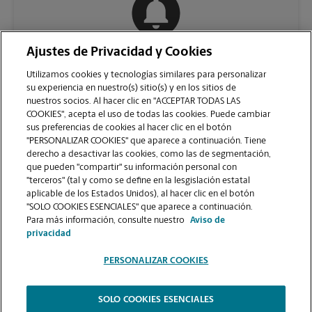
Ajustes de Privacidad y Cookies
COMUNÍQUESE CON NOSOTROS
Utilizamos cookies y tecnologías similares para personalizar
su experiencia en nuestro(s) sitio(s) y en los sitios de
nuestros socios. Al hacer clic en "ACCEPTAR TODAS LAS
COOKIES", acepta el uso de todas las cookies. Puede cambiar
sus preferencias de cookies al hacer clic en el botón
"PERSONALIZAR COOKIES" que aparece a continuación. Tiene
derecho a desactivar las cookies, como las de segmentación,
que pueden "compartir" su información personal con
"terceros" (tal y como se define en la lesgislación estatal
aplicable de los Estados Unidos), al hacer clic en el botón
"SOLO COOKIES ESENCIALES" que aparece a continuación.
VER LA PÁGINA DE LA TIENDA
Para más información, consulte nuestro
Aviso de
privacidad
PERSONALIZAR COOKIES
SOLO COOKIES ESENCIALES
Copyright © 1994-
2026
.