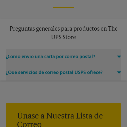
Preguntas generales para productos en The
UPS Store
¿Cómo envío una carta por correo postal?
Solo entregue su sobre con el franqueo adecuado a un
¿Qué servicios de correo postal USPS ofrece?
asociado en este centro de The UPS Store y permítanos
encargarnos del resto.
®
Ofrecemos correo medido, sellos postales, Priority Mail
,
®
®
Priority Mail Express
, First-Class Mail
, Every Door Direct
®
®
®
Mail
, Every Door Direct Mail - Retail
, Media Mail
, Entrega
®
del correo postal del ejército, Parcel Select
, Global Express
®
®
Guaranteed
, Priority Mail Express International
, Priority
Únase a Nuestra Lista de
®
®
®
Mail International
, First-Class Mail
International
, USPS
Correo
®