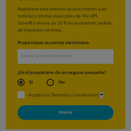
Tracking
(incluido con la mayoría de los servicios de
®
paquetes), Certified Mail
y acuse de recibo.
Regístrese para obtener acceso interno a las
noticias y ofertas especiales de The UPS
Store® y ahorre un 15 % en su próximo pedido
de impresión en línea.
Proporcione su correo electrónico
¿Es el propietario de un negocio pequeño?
Sí
No
Acepto los Términos y Condiciones
Al registrarse, acepta recibir correos electrónicos de The UPS
Store con noticias, ofertas especiales, promociones y mensajes
adaptados a sus intereses. Puede darse de baja en cualquier
momento. Para más información, consulte nuestra política de
privacidad. Los centros están bajo la titularidad y la gestión
independiente de franquiciados. Varias ofertas pueden estar