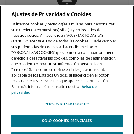
Ajustes de Privacidad y Cookies
COMUNÍQUESE CON NOSOTROS
Utilizamos cookies y tecnologías similares para personalizar
su experiencia en nuestro(s) sitio(s) y en los sitios de
nuestros socios. Al hacer clic en "ACCEPTAR TODAS LAS
COOKIES", acepta el uso de todas las cookies. Puede cambiar
sus preferencias de cookies al hacer clic en el botón
"PERSONALIZAR COOKIES" que aparece a continuación. Tiene
derecho a desactivar las cookies, como las de segmentación,
que pueden "compartir" su información personal con
"terceros" (tal y como se define en la lesgislación estatal
aplicable de los Estados Unidos), al hacer clic en el botón
"SOLO COOKIES ESENCIALES" que aparece a continuación.
VER LA PÁGINA DE LA TIENDA
Para más información, consulte nuestro
Aviso de
privacidad
PERSONALIZAR COOKIES
SOLO COOKIES ESENCIALES
Copyright © 1994-
2026
.
The UPS Store
|
Aviso de Privacidad
|
Términos de Uso del Sitio Web
|
Contraste Alto