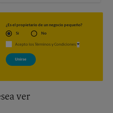
¿Es el propietario de un negocio pequeño?
Sí
No
Acepto los Términos y Condiciones
Al registrarse, acepta recibir correos electrónicos de The UPS Store
con noticias, ofertas especiales, promociones y mensajes
adaptados a sus intereses. Puede darse de baja en cualquier
momento. Para más información, consulte nuestra política de
privacidad. Los centros están bajo la titularidad y la gestión
independiente de franquiciados. Varias ofertas pueden estar
disponibles solo en algunos centros participantes. Para más
información, contacte al centro The UPS Store en su ciudad.
sea ver