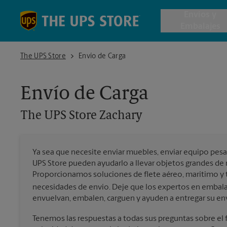
Skip to content
Return to Nav
Envios y
Embalajes
The UPS Store Zachary
The UPS Store
Envío de Carga
Envío de 
Envío de Carga
Cajas de 
The UPS Store
Zachary
Servicios 
Ya sea que necesite enviar muebles, enviar equipo pesa
Envío Inte
UPS Store pueden ayudarlo a llevar objetos grandes de 
Proporcionamos soluciones de flete aéreo, marítimo y te
necesidades de envío. Deje que los expertos en embala
envuelvan, embalen, carguen y ayuden a entregar su env
Todos los
Tenemos las respuestas a todas sus preguntas sobre el fl