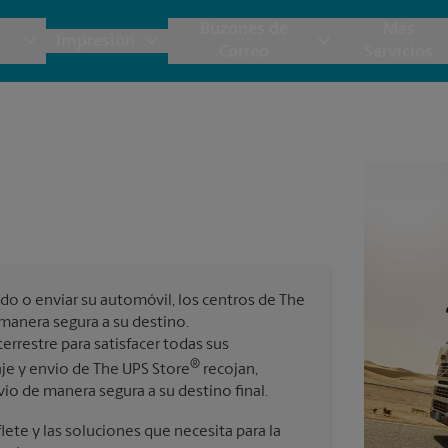
Buzones de
Más
Impresión
Correo
Servicios
UPS
Copias y Documentos
Envío de Carga
Servicios de Buzón
Planos
Notar
Embalaje y Envío
Materiales de Marketing
Cajas y Suministros de Mudanza
Papeler
Destru
Correo Directo
Postales
Estime el Costo de Envío
Pancart
Folletos
Impr
do o enviar su automóvil, los centros de The
Tarjetas Postales
rnacional
Garantía de Embalaje y Envío
manera segura a su destino.
Impr
rrestre para satisfacer todas sus
Tarjetas Comerciales
®
je y envío de The UPS Store
recojan,
Impr
ío de manera segura a su destino final.
 Servicios de Envío y Embalaje
ete y las soluciones que necesita para la
Todos los Servicios de Impresión