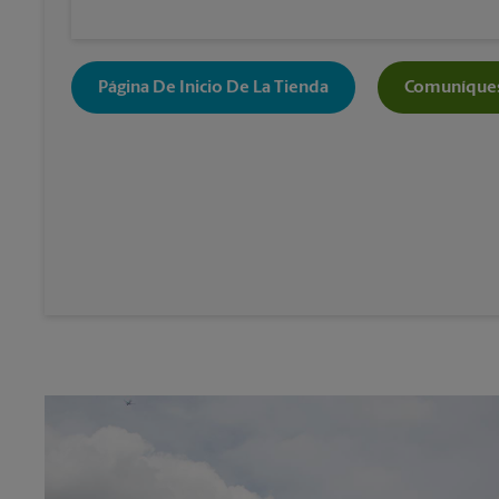
Página De Inicio De La Tienda
Comuníques