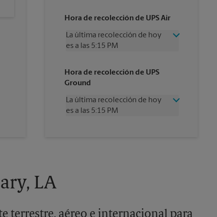
Hora de recolección de UPS Air
La última recolección de hoy
es a las 5:15 PM
Miércoles
5:15 PM
Hora de recolección de UPS
Jueves
5:15 PM
Ground
Viernes
5:15 PM
Sábado
11:30 PM
La última recolección de hoy
Domingo
Sin Recolección
es a las 5:15 PM
Lunes
5:15 PM
Martes
5:15 PM
Miércoles
5:15 PM
Jueves
5:15 PM
Viernes
5:15 PM
Sábado
Sin Recolección
Domingo
Sin Recolección
ary, LA
Lunes
5:15 PM
Martes
5:15 PM
e terrestre, aéreo e internacional para