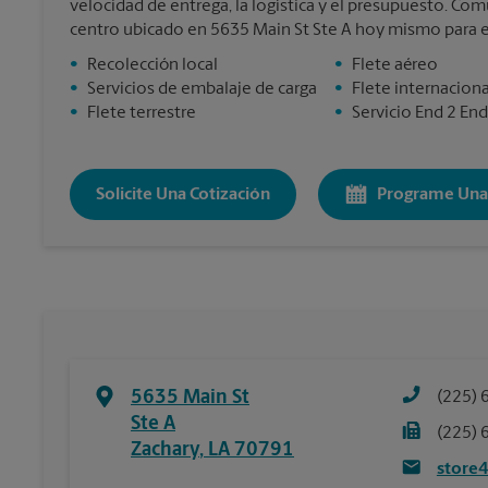
velocidad de entrega, la logística y el presupuesto. C
centro ubicado en 5635 Main St Ste A hoy mismo para 
•
Recolección local
•
Flete aéreo
•
Servicios de embalaje de carga
•
Flete internaciona
•
Flete terrestre
•
Servicio End 2 End
Solicite Una Cotización
Programe Una 
5635 Main St
(225) 
Ste A
(225) 
Zachary
,
LA
70791
store