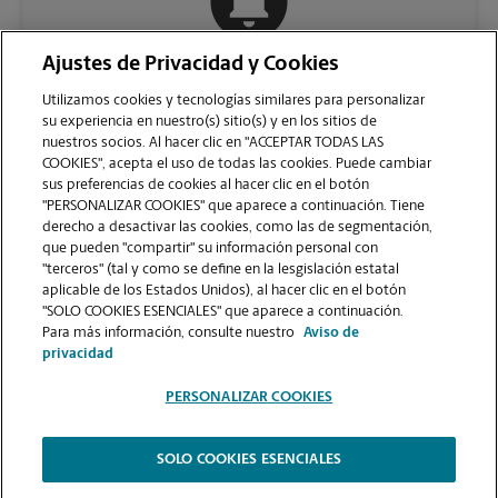
Ajustes de Privacidad y Cookies
COMUNÍQUESE CON NOSOTROS
Utilizamos cookies y tecnologías similares para personalizar
su experiencia en nuestro(s) sitio(s) y en los sitios de
nuestros socios. Al hacer clic en "ACCEPTAR TODAS LAS
COOKIES", acepta el uso de todas las cookies. Puede cambiar
sus preferencias de cookies al hacer clic en el botón
"PERSONALIZAR COOKIES" que aparece a continuación. Tiene
derecho a desactivar las cookies, como las de segmentación,
que pueden "compartir" su información personal con
"terceros" (tal y como se define en la lesgislación estatal
aplicable de los Estados Unidos), al hacer clic en el botón
"SOLO COOKIES ESENCIALES" que aparece a continuación.
VER LA PÁGINA DE LA TIENDA
Para más información, consulte nuestro
Aviso de
privacidad
PERSONALIZAR COOKIES
SOLO COOKIES ESENCIALES
Copyright © 1994-
2026
.
The UPS Store
|
Aviso de Privacidad
|
Términos de Uso del Sitio Web
|