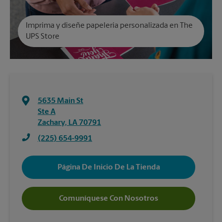
Imprima y diseñe papelería personalizada en The
UPS Store
5635 Main St
Ste A
Zachary
,
LA
70791
(225) 654-9991
Página De Inicio De La Tienda
Comuníquese Con Nosotros