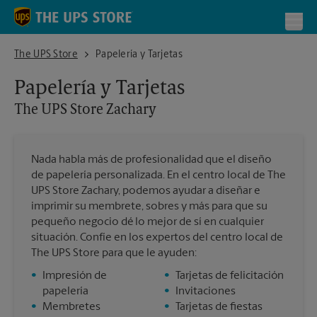
Skip to content
Return to Nav
Toggl
The UPS Store Zachary
The UPS Store
Papelería y Tarjetas
Papelería y Tarjetas
The UPS Store
Zachary
Nada habla más de profesionalidad que el diseño
de papelería personalizada. En el centro local de The
UPS Store Zachary, podemos ayudar a diseñar e
imprimir su membrete, sobres y más para que su
pequeño negocio dé lo mejor de sí en cualquier
situación. Confíe en los expertos del centro local de
The UPS Store para que le ayuden:
•
Impresión de
•
Tarjetas de felicitación
papelería
•
Invitaciones
•
Membretes
•
Tarjetas de fiestas