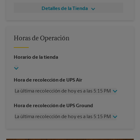
Detalles de la Tienda
Horas de Operación
Horario de la tienda
Hora de recolección de UPS Air
La última recolección de hoy es a las 5:15 PM
Miércoles
5:15 PM
Hora de recolección de UPS Ground
Jueves
5:15 PM
La última recolección de hoy es a las 5:15 PM
Viernes
5:15 PM
Sábado
11:30 PM
Miércoles
5:15 PM
Domingo
Sin Recolección
Jueves
5:15 PM
Lunes
5:15 PM