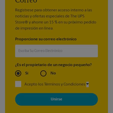
Correo
Regístrese para obtener acceso interno a las
noticias y ofertas especiales de The UPS
Store® y ahorre un 15 % en su próximo pedido
de impresión en línea.
Proporcione su correo electrónico
¿Es el propietario de un negocio pequeño?
Sí
No
Acepto los Términos y Condiciones
Al registrarse, acepta recibir correos electrónicos de The UPS
Store con noticias, ofertas especiales, promociones y mensajes
adaptados a sus intereses. Puede darse de baja en cualquier
momento. Para más información, consulte nuestra política de
privacidad. Los centros están bajo la titularidad y la gestión
independiente de franquiciados. Varias ofertas pueden estar