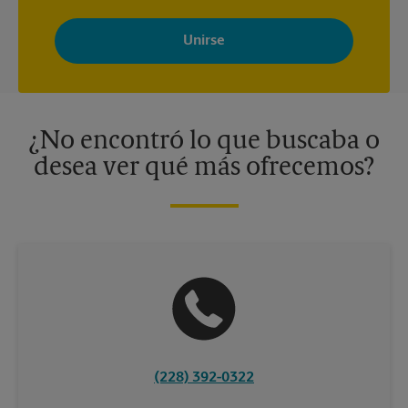
Al registrarse, acepta recibir correos electrónicos de The UPS
Store con noticias, ofertas especiales, promociones y mensajes
adaptados a sus intereses. Puede darse de baja en cualquier
momento. Para más información, consulte nuestra política de
privacidad. Los centros están bajo la titularidad y la gestión
independiente de franquiciados. Varias ofertas pueden estar
disponibles solo en algunos centros participantes. Para más
información, contacte al centro The UPS Store en su ciudad.
¿No encontró lo que buscaba o
desea ver qué más ofrecemos?
(228) 392-0322