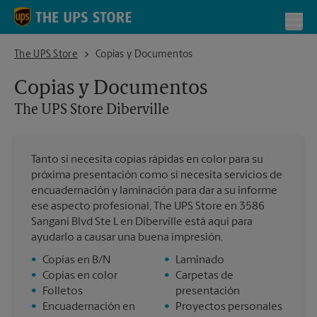
Skip to content
Return to Nav
Toggl
The UPS Store Diberville
The UPS Store
Copias y Documentos
Copias y Documentos
The UPS Store
Diberville
Tanto si necesita copias rápidas en color para su
próxima presentación como si necesita servicios de
encuadernación y laminación para dar a su informe
ese aspecto profesional, The UPS Store en 3586
Sangani Blvd Ste L en Diberville está aquí para
ayudarlo a causar una buena impresión.
•
Copias en B/N
•
Laminado
•
Copias en color
•
Carpetas de
•
Folletos
presentación
•
Encuadernación en
•
Proyectos personales