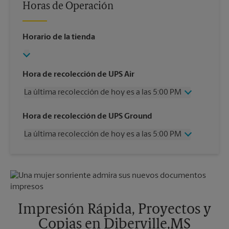
Horas de Operación
Horario de la tienda
Hora de recolección de UPS Air
La última recolección de hoy es a las 5:00 PM
Miércoles
5:00 PM
Hora de recolección de UPS Ground
Jueves
5:00 PM
La última recolección de hoy es a las 5:00 PM
Viernes
5:00 PM
Sábado
12:00 PM
Miércoles
5:00 PM
Domingo
Sin Recolección
Jueves
5:00 PM
Lunes
5:00 PM
Viernes
5:00 PM
Martes
5:00 PM
Sábado
Sin Recolección
Domingo
Sin Recolección
Impresión Rápida, Proyectos y
Lunes
5:00 PM
Copias en Diberville,MS
Martes
5:00 PM