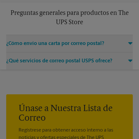
Preguntas generales para productos en The
UPS Store
¿Cómo envío una carta por correo postal?
Solo entregue su sobre con el franqueo adecuado a un
¿Qué servicios de correo postal USPS ofrece?
asociado en este centro de The UPS Store y permítanos
encargarnos del resto.
®
Ofrecemos correo medido, sellos postales, Priority Mail
,
®
®
Priority Mail Express
, First-Class Mail
, Every Door Direct
®
®
®
Mail
, Every Door Direct Mail - Retail
, Media Mail
, Entrega
®
del correo postal del ejército, Parcel Select
, Global Express
®
®
Guaranteed
, Priority Mail Express International
, Priority
Únase a Nuestra Lista de
®
®
®
Mail International
, First-Class Mail
International
, USPS
Correo
®
Tracking
(incluido con la mayoría de los servicios de
®
paquetes), Certified Mail
y acuse de recibo.
Regístrese para obtener acceso interno a las
noticias y ofertas especiales de The UPS