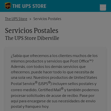
Skip to content
Return to Nav
Toggl
The UPS Store Diberville
The UPS Store
Servicios Postales
Servicios Postales
The UPS Store
Diberville
¿Sabía que ofrecemos a los clientes muchos de los
mismos productos y servicios que Post Office™?
Además, con todos los demás servicios que
ofrecemos, puede hacer todo lo que necesita de
una sola vez. Nuestros productos de United States
®
®
Postal Service
(USPS
) incluyen sellos postales y
®
correo medido, Certified Mail
y también podemos
procesar solicitudes de acuse de recibo. Pase por
aquí para encargarse de sus necesidades de envío
postal y franqueo hoy.