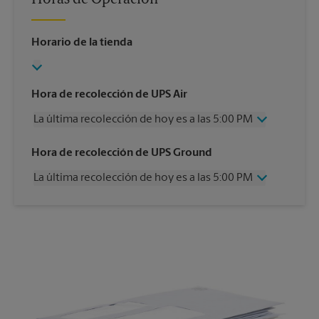
Horario de la tienda
Hora de recolección de UPS Air
La última recolección de hoy es a las 5:00 PM
Miércoles
5:00 PM
Hora de recolección de UPS Ground
Jueves
5:00 PM
La última recolección de hoy es a las 5:00 PM
Viernes
5:00 PM
Sábado
12:00 PM
Miércoles
5:00 PM
Domingo
Sin Recolección
Jueves
5:00 PM
Lunes
5:00 PM
Viernes
5:00 PM
Martes
5:00 PM
Sábado
Sin Recolección
Domingo
Sin Recolección
Lunes
5:00 PM
Martes
5:00 PM