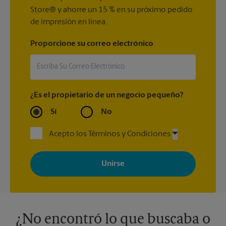
Store® y ahorre un 15 % en su próximo pedido
de impresión en línea.
Proporcione su correo electrónico
¿Es el propietario de un negocio pequeño?
Sí
No
Acepto los Términos y Condiciones
Al registrarse, acepta recibir correos electrónicos de The UPS
Store con noticias, ofertas especiales, promociones y mensajes
adaptados a sus intereses. Puede darse de baja en cualquier
momento. Para más información, consulte nuestra política de
privacidad. Los centros están bajo la titularidad y la gestión
independiente de franquiciados. Varias ofertas pueden estar
disponibles solo en algunos centros participantes. Para más
información, contacte al centro The UPS Store en su ciudad.
¿No encontró lo que buscaba o