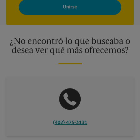
Store con noticias, ofertas especiales, promociones y mensajes
adaptados a sus intereses. Puede darse de baja en cualquier
momento. Para más información, consulte nuestra política de
privacidad. Los centros están bajo la titularidad y la gestión
independiente de franquiciados. Varias ofertas pueden estar
disponibles solo en algunos centros participantes. Para más
información, contacte al centro The UPS Store en su ciudad.
¿No encontró lo que buscaba o
desea ver qué más ofrecemos?
(402) 475-3131