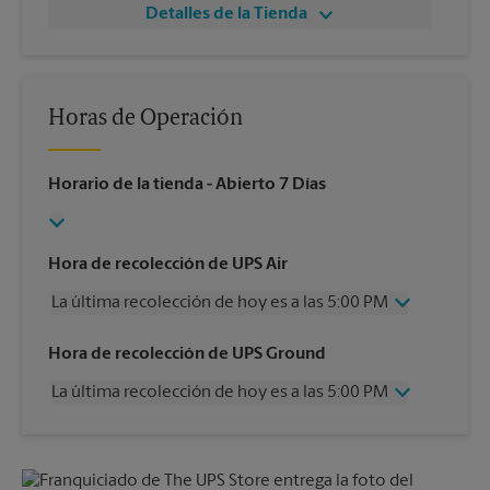
Detalles de la Tienda
Horas de Operación
Horario de la tienda
- Abierto 7 Días
Hora de recolección de UPS Air
La última recolección de hoy es a las 5:00 PM
Miércoles
5:00 PM
Hora de recolección de UPS Ground
Jueves
5:00 PM
La última recolección de hoy es a las 5:00 PM
Viernes
5:00 PM
Sábado
1:00 PM
Miércoles
5:00 PM
Domingo
Sin Recolección
Jueves
5:00 PM
Lunes
5:00 PM
Viernes
5:00 PM