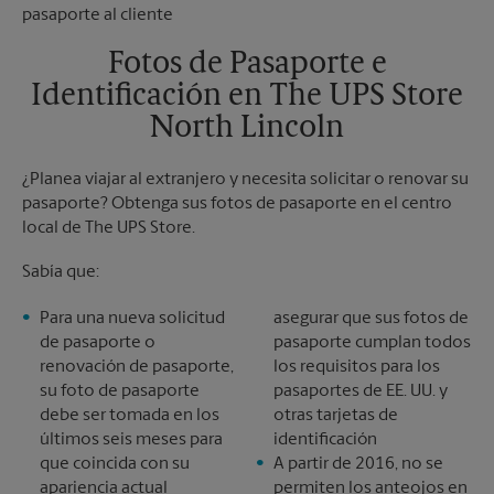
Martes
5:00 PM
Sábado
Sin Recolección
Domingo
Sin Recolección
Fotos de Pasaporte e
Lunes
5:00 PM
Identificación en The UPS Store
Martes
5:00 PM
North Lincoln
¿Planea viajar al extranjero y necesita solicitar o renovar su
pasaporte? Obtenga sus fotos de pasaporte en el centro
local de The UPS Store.
Sabía que:
Para una nueva solicitud
asegurar que sus fotos de
de pasaporte o
pasaporte cumplan todos
renovación de pasaporte,
los requisitos para los
su foto de pasaporte
pasaportes de EE. UU. y
debe ser tomada en los
otras tarjetas de
últimos seis meses para
identificación
que coincida con su
A partir de 2016, no se
apariencia actual
permiten los anteojos en